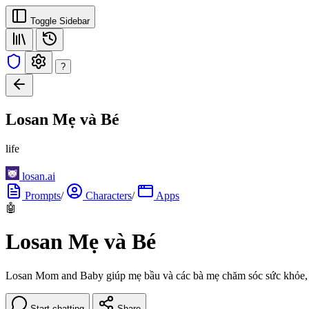
Toggle Sidebar
?
Losan Mẹ và Bé
life
losan.ai
Prompts
/
Characters
/
Apps
🤖
Losan Mẹ và Bé
Losan Mom and Baby giúp mẹ bầu và các bà mẹ chăm sóc sức khỏe, di
Start chatting
Share