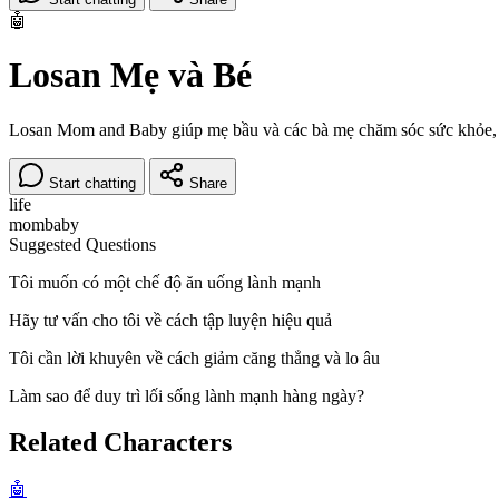
🤖
Losan Mẹ và Bé
Losan Mom and Baby giúp mẹ bầu và các bà mẹ chăm sóc sức khỏe, di
Start chatting
Share
life
mom
baby
Suggested Questions
Tôi muốn có một chế độ ăn uống lành mạnh
Hãy tư vấn cho tôi về cách tập luyện hiệu quả
Tôi cần lời khuyên về cách giảm căng thẳng và lo âu
Làm sao để duy trì lối sống lành mạnh hàng ngày?
Related Characters
🤖