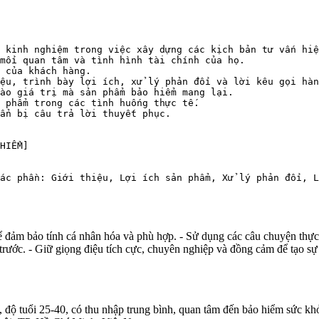
 kinh nghiệm trong việc xây dựng các kịch bản tư vấn hiệ
mối quan tâm và tình hình tài chính của họ.

 của khách hàng.

ệu, trình bày lợi ích, xử lý phản đối và lời kêu gọi hàn
ào giá trị mà sản phẩm bảo hiểm mang lại.

 phẩm trong các tình huống thực tế.

ẩn bị câu trả lời thuyết phục.

HIỂM]

ác phần: Giới thiệu, Lợi ích sản phẩm, Xử lý phản đối, 
 đảm bảo tính cá nhân hóa và phù hợp. - Sử dụng các câu chuyện thực 
 trước. - Giữ giọng điệu tích cực, chuyên nghiệp và đồng cảm để tạo sự 
độ tuổi 25-40, có thu nhập trung bình, quan tâm đến bảo hiểm sức kh