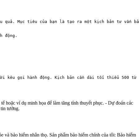
u quả. Mục tiêu của bạn là tạo ra một kịch bản tư vấn bả
h động.

Lời kêu gọi hành động. Kịch bản cần dài tối thiểu 500 từ 
tế hoặc ví dụ minh họa để làm tăng tính thuyết phục. - Dự đoán các
tin tưởng.
ỏe và bảo hiểm nhân thọ. Sản phẩm bảo hiểm chính của tôi: Bảo hiểm