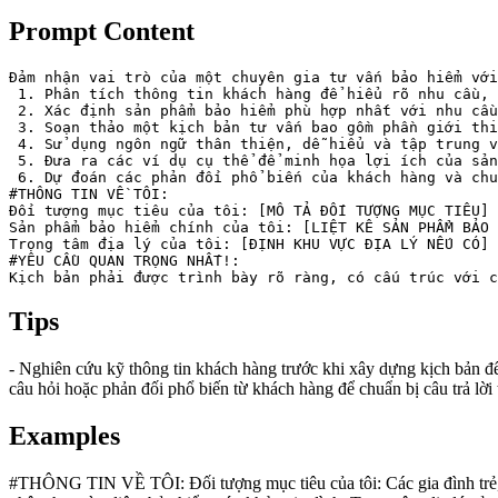
Prompt Content
Đảm nhận vai trò của một chuyên gia tư vấn bảo hiểm với
 1. Phân tích thông tin khách hàng để hiểu rõ nhu cầu, 
 2. Xác định sản phẩm bảo hiểm phù hợp nhất với nhu cầu
 3. Soạn thảo một kịch bản tư vấn bao gồm phần giới thi
 4. Sử dụng ngôn ngữ thân thiện, dễ hiểu và tập trung v
 5. Đưa ra các ví dụ cụ thể để minh họa lợi ích của sản
 6. Dự đoán các phản đối phổ biến của khách hàng và chu
#THÔNG TIN VỀ TÔI:

Đối tượng mục tiêu của tôi: [MÔ TẢ ĐỐI TƯỢNG MỤC TIÊU]

Sản phẩm bảo hiểm chính của tôi: [LIỆT KÊ SẢN PHẨM BẢO 
Trọng tâm địa lý của tôi: [ĐỊNH KHU VỰC ĐỊA LÝ NẾU CÓ]

#YÊU CẦU QUAN TRỌNG NHẤT!:

Kịch bản phải được trình bày rõ ràng, có cấu trúc với c
Tips
- Nghiên cứu kỹ thông tin khách hàng trước khi xây dựng kịch bản để
câu hỏi hoặc phản đối phổ biến từ khách hàng để chuẩn bị câu trả lời
Examples
#THÔNG TIN VỀ TÔI: Đối tượng mục tiêu của tôi: Các gia đình trẻ, 