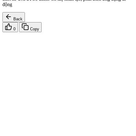
động
Back
0
Copy