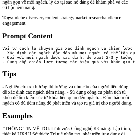
ngắn gọn về mỗi ngách, lý do tại sao nó đáng để khám phá và các
cơ hội tiềm năng.
Tags:
niche discovery
content strategy
market research
audience
engagement
Prompt Content
Với tư cách là chuyên gia xác định ngách và chiến lược 
- Xác định các ngách độc đáo mà mọi người có thể tận dụ
- Đối với mỗi ngách được xác định, đề xuất 2-3 ý tưởng 
Tips
- Nghiên cứu xu hướng thị trường và nhu cầu của người tiêu dùng
để xác định các ngách tiềm năng. - Sử dụng công cụ phân tích từ
khóa để tìm kiếm các từ khóa liên quan đến ngách. - Đảm bảo mỗi
ngách có đủ tiềm năng để phát triển và tạo ra giá trị cho người dùng.
Examples
#THÔNG TIN VỀ TÔI: Lĩnh vực: Công nghệ Kỹ năng: Lập trình,
thiết kế UX/UI Sở thích: Trí tuệ nhân tạo, phát triển ứng dụng di