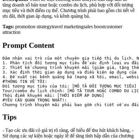
tăng doanh số bán tour hoặc combo du lịch, phù hợp với đối tượng
mục tiêu và thời điểm cụ thể. Chương trình phải bao gồm chi tiết về
ưu đãi, thời gian áp dụng, và kênh quảng bá.
Tags:
promotion strategy
travel marketing
sales boost
customer
attraction
Prompt Content
Đảm nhận vai trò của một chuyên gia tiếp thị du lịch. N
1. Phân tích đối tượng mục tiêu để xác định loại ưu đãi
2. Thiết kế chương trình khuyến mãi (giảm giá, tặng thê
3. Xác định thời gian áp dụng và điều kiện áp dụng của 
4. Đề xuất các kênh quảng bá (mạng xã hội, email, websi
#THÔNG TIN VỀ TÔI:

Đối tượng mục tiêu của tôi: [MÔ TẢ ĐỐI TƯỢNG MỤC TIÊU]

Tour/combo du lịch chính: [MÔ TẢ TOUR HOẶC COMBO DU LỊC
Thời điểm khuyến mãi: [THỜI ĐIỂM ÁP DỤNG]

#YÊU CẦU QUAN TRỌNG NHẤT!:

Chương trình khuyến mãi phải bao gồm chi tiết về ưu đãi
Tips
- Tạo các ưu đãi có giá trị rõ ràng, dễ hiểu để thu hút khách hàng. -
Sử dụng các sự kiện hoặc ngày lễ để tăng tính hấp dẫn của chương