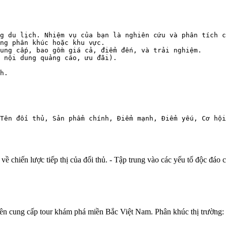
g du lịch. Nhiệm vụ của bạn là nghiên cứu và phân tích c
ng phân khúc hoặc khu vực.

ung cấp, bao gồm giá cả, điểm đến, và trải nghiệm.

 nội dung quảng cáo, ưu đãi).

h.

 Tên đối thủ, Sản phẩm chính, Điểm mạnh, Điểm yếu, Cơ hội
 chiến lược tiếp thị của đối thủ. - Tập trung vào các yếu tố độc đáo c
ung cấp tour khám phá miền Bắc Việt Nam. Phân khúc thị trường: Khá