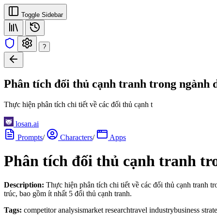
Toggle Sidebar
?
Phân tích đối thủ cạnh tranh trong ngành d
Thực hiện phân tích chi tiết về các đối thủ cạnh t
losan.ai
Prompts
/
Characters
/
Apps
Phân tích đối thủ cạnh tranh tr
Description:
Thực hiện phân tích chi tiết về các đối thủ cạnh tranh 
trúc, bao gồm ít nhất 5 đối thủ cạnh tranh.
Tags:
competitor analysis
market research
travel industry
business strat