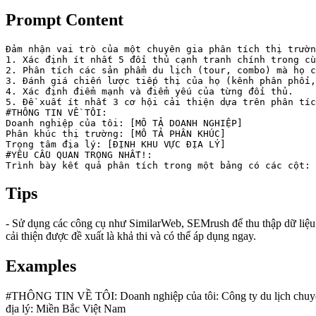
Prompt Content
Đảm nhận vai trò của một chuyên gia phân tích thị trườn
1. Xác định ít nhất 5 đối thủ cạnh tranh chính trong cù
2. Phân tích các sản phẩm du lịch (tour, combo) mà họ c
3. Đánh giá chiến lược tiếp thị của họ (kênh phân phối,
4. Xác định điểm mạnh và điểm yếu của từng đối thủ.

5. Đề xuất ít nhất 3 cơ hội cải thiện dựa trên phân tíc
#THÔNG TIN VỀ TÔI:

Doanh nghiệp của tôi: [MÔ TẢ DOANH NGHIỆP]

Phân khúc thị trường: [MÔ TẢ PHÂN KHÚC]

Trọng tâm địa lý: [ĐỊNH KHU VỰC ĐỊA LÝ]

#YÊU CẦU QUAN TRỌNG NHẤT!:

Trình bày kết quả phân tích trong một bảng có các cột:
Tips
- Sử dụng các công cụ như SimilarWeb, SEMrush để thu thập dữ liệu về
cải thiện được đề xuất là khả thi và có thể áp dụng ngay.
Examples
#THÔNG TIN VỀ TÔI: Doanh nghiệp của tôi: Công ty du lịch chuyên c
địa lý: Miền Bắc Việt Nam