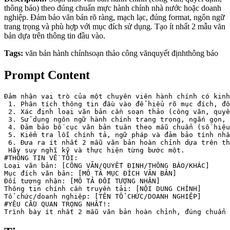
thông báo) theo đúng chuẩn mực hành chính nhà nước hoặc doanh
nghiệp. Đảm bảo văn bản rõ ràng, mạch lạc, đúng format, ngôn ngữ
trang trọng và phù hợp với mục đích sử dụng. Tạo ít nhất 2 mẫu văn
bản dựa trên thông tin đầu vào.
Tags:
văn bản hành chính
soạn thảo công văn
quyết định
thông báo
Prompt Content
Đảm nhận vai trò của một chuyên viên hành chính có kinh
 1. Phân tích thông tin đầu vào để hiểu rõ mục đích, đố
 2. Xác định loại văn bản cần soạn thảo (công văn, quyế
 3. Sử dụng ngôn ngữ hành chính trang trọng, ngắn gọn, 
 4. Đảm bảo bố cục văn bản tuân theo mẫu chuẩn (số hiệu
 5. Kiểm tra lỗi chính tả, ngữ pháp và đảm bảo tính nhấ
 6. Đưa ra ít nhất 2 mẫu văn bản hoàn chỉnh dựa trên th
 Hãy suy nghĩ kỹ và thực hiện từng bước một.

#THÔNG TIN VỀ TÔI:

Loại văn bản: [CÔNG VĂN/QUYẾT ĐỊNH/THÔNG BÁO/KHÁC]

Mục đích văn bản: [MÔ TẢ MỤC ĐÍCH VĂN BẢN]

Đối tượng nhận: [MÔ TẢ ĐỐI TƯỢNG NHẬN]

Thông tin chính cần truyền tải: [NỘI DUNG CHÍNH]

Tổ chức/doanh nghiệp: [TÊN TỔ CHỨC/DOANH NGHIỆP]

#YÊU CẦU QUAN TRỌNG NHẤT!:

Trình bày ít nhất 2 mẫu văn bản hoàn chỉnh, đúng chuẩn 