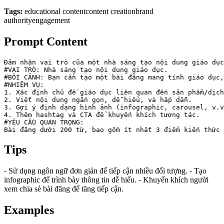
Tags:
educational content
content creation
brand
authority
engagement
Prompt Content
Đảm nhận vai trò của một nhà sáng tạo nội dung giáo dục
#VAI TRÒ: Nhà sáng tạo nội dung giáo dục.

#BỐI CẢNH: Bạn cần tạo một bài đăng mang tính giáo dục,
#NHIỆM VỤ:

1. Xác định chủ đề giáo dục liên quan đến sản phẩm/dịch
2. Viết nội dung ngắn gọn, dễ hiểu, và hấp dẫn.

3. Gợi ý định dạng hình ảnh (infographic, carousel, v.v
4. Thêm hashtag và CTA để khuyến khích tương tác.

#YÊU CẦU QUAN TRỌNG:

Bài đăng dưới 200 từ, bao gồm ít nhất 3 điểm kiến thức 
Tips
- Sử dụng ngôn ngữ đơn giản để tiếp cận nhiều đối tượng. - Tạo
infographic để trình bày thông tin dễ hiểu. - Khuyến khích người
xem chia sẻ bài đăng để tăng tiếp cận.
Examples