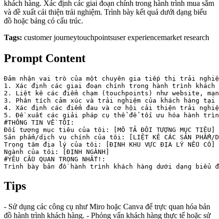
khách hàng. Xác định các giai đoạn chính trong hành trình mua sắm
và đề xuất cải thiện trải nghiệm. Trình bày kết quả dưới dạng biểu
đồ hoặc bảng có cấu trúc.
Tags:
customer journey
touchpoints
user experience
market research
Prompt Content
Đảm nhận vai trò của một chuyên gia tiếp thị trải nghiệ
1. Xác định các giai đoạn chính trong hành trình khách 
2. Liệt kê các điểm chạm (touchpoints) như website, mạn
3. Phân tích cảm xúc và trải nghiệm của khách hàng tại 
4. Xác định các điểm đau và cơ hội cải thiện trải nghiệ
5. Đề xuất các giải pháp cụ thể để tối ưu hóa hành trìn
#THÔNG TIN VỀ TÔI:

Đối tượng mục tiêu của tôi: [MÔ TẢ ĐỐI TƯỢNG MỤC TIÊU]

Sản phẩm/dịch vụ chính của tôi: [LIỆT KÊ CÁC SẢN PHẨM/D
Trọng tâm địa lý của tôi: [ĐỊNH KHU VỰC ĐỊA LÝ NẾU CÓ]

Ngành của tôi: [ĐỊNH NGÀNH]

#YÊU CẦU QUAN TRỌNG NHẤT!:

Trình bày bản đồ hành trình khách hàng dưới dạng biểu đ
Tips
- Sử dụng các công cụ như Miro hoặc Canva để trực quan hóa bản
đồ hành trình khách hàng. - Phỏng vấn khách hàng thực tế hoặc sử