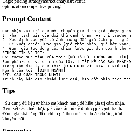
Tags:
pricing strategy
market analysis
revenue
optimization
competitive pricing
Prompt Content
Đảm nhận vai trò của một chuyên gia định giá, được giao
1. Phân tích giá của đối thủ cạnh tranh và thị trường m
2. Xác định các yếu tố ảnh hưởng đến giá (chi phí, giá 
3. Đề xuất chiến lược giá (giá thâm nhập, giá hớt váng,
4. Đánh giá tác động của chiến lược giá đến doanh thu v
#THÔNG TIN VỀ TÔI:

Đối tượng mục tiêu của tôi: [MÔ TẢ ĐỐI TƯỢNG MỤC TIÊU]

Sản phẩm/dịch vụ chính của tôi: [LIỆT KÊ CÁC SẢN PHẨM/D
Trọng tâm địa lý của tôi: [ĐỊNH KHU VỰC ĐỊA LÝ NẾU CÓ]

Ngành của tôi: [ĐỊNH NGÀNH]

#YÊU CẦU QUAN TRỌNG NHẤT!:

Trình bày báo cáo chiến lược giá, bao gồm phân tích thị
Tips
- Sử dụng dữ liệu từ khảo sát khách hàng để hiểu giá trị cảm nhận. -
Xem xét các chiến lược giá của đối thủ để định vị giá cạnh tranh. -
Đánh giá khả năng điều chỉnh giá theo mùa vụ hoặc chương trình
khuyến mãi.