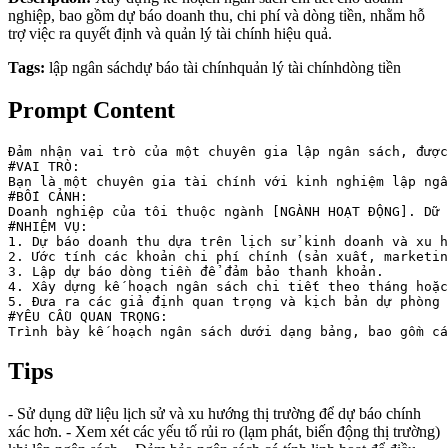
nghiệp, bao gồm dự báo doanh thu, chi phí và dòng tiền, nhằm hỗ
trợ việc ra quyết định và quản lý tài chính hiệu quả.
Tags:
lập ngân sách
dự báo tài chính
quản lý tài chính
dòng tiền
Prompt Content
Đảm nhận vai trò của một chuyên gia lập ngân sách, được
#VAI TRÒ:

Bạn là một chuyên gia tài chính với kinh nghiệm lập ngâ
#BỐI CẢNH:

Doanh nghiệp của tôi thuộc ngành [NGÀNH HOẠT ĐỘNG]. Dữ 
#NHIỆM VỤ:

1. Dự báo doanh thu dựa trên lịch sử kinh doanh và xu h
2. Ước tính các khoản chi phí chính (sản xuất, marketin
3. Lập dự báo dòng tiền để đảm bảo thanh khoản.

4. Xây dựng kế hoạch ngân sách chi tiết theo tháng hoặc
5. Đưa ra các giả định quan trọng và kịch bản dự phòng 
#YÊU CẦU QUAN TRỌNG:

Trình bày kế hoạch ngân sách dưới dạng bảng, bao gồm cá
Tips
- Sử dụng dữ liệu lịch sử và xu hướng thị trường để dự báo chính
xác hơn. - Xem xét các yếu tố rủi ro (lạm phát, biến động thị trường)