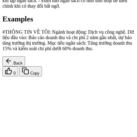
khi lập ngân sách. - Đảm bảo ngân sách có tính linh hoạt để điều
chỉnh khi có thay đổi bất ngờ.
Examples
#THÔNG TIN VỀ TÔI: Ngành hoạt động: Dịch vụ công nghệ. Dữ
liệu đầu vào: Báo cáo doanh thu và chi phí 2 năm gần nhất, dự báo
tăng trưởng thị trường. Mục tiêu ngân sách: Tăng trưởng doanh thu
15% và kiểm soát chi phí dưới 60% doanh thu.
Back
0
Copy