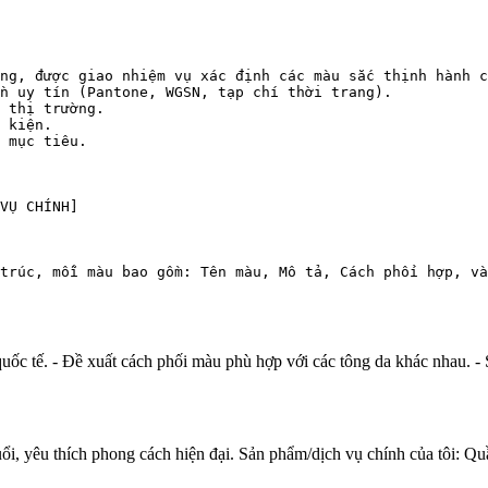
ng, được giao nhiệm vụ xác định các màu sắc thịnh hành c
n uy tín (Pantone, WGSN, tạp chí thời trang).

 thị trường.

 kiện.

 mục tiêu.

VỤ CHÍNH]

trúc, mỗi màu bao gồm: Tên màu, Mô tả, Cách phối hợp, và
uốc tế. - Đề xuất cách phối màu phù hợp với các tông da khác nhau. - S
yêu thích phong cách hiện đại. Sản phẩm/dịch vụ chính của tôi: Quần