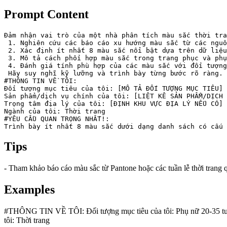
Prompt Content
Đảm nhận vai trò của một nhà phân tích màu sắc thời tra
 1. Nghiên cứu các báo cáo xu hướng màu sắc từ các nguồ
 2. Xác định ít nhất 8 màu sắc nổi bật dựa trên dữ liệu
 3. Mô tả cách phối hợp màu sắc trong trang phục và phụ
 4. Đánh giá tính phù hợp của các màu sắc với đối tượng
 Hãy suy nghĩ kỹ lưỡng và trình bày từng bước rõ ràng.

#THÔNG TIN VỀ TÔI:

Đối tượng mục tiêu của tôi: [MÔ TẢ ĐỐI TƯỢNG MỤC TIÊU]

Sản phẩm/dịch vụ chính của tôi: [LIỆT KÊ SẢN PHẨM/DỊCH 
Trọng tâm địa lý của tôi: [ĐỊNH KHU VỰC ĐỊA LÝ NẾU CÓ]

Ngành của tôi: Thời trang

#YÊU CẦU QUAN TRỌNG NHẤT!:

Trình bày ít nhất 8 màu sắc dưới dạng danh sách có cấu 
Tips
- Tham khảo báo cáo màu sắc từ Pantone hoặc các tuần lễ thời trang q
Examples
#THÔNG TIN VỀ TÔI: Đối tượng mục tiêu của tôi: Phụ nữ 20-35 tuổi, 
tôi: Thời trang