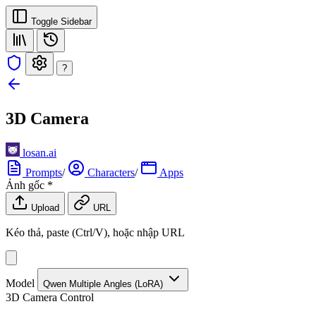
Toggle Sidebar
?
3D Camera
losan.ai
Prompts
/
Characters
/
Apps
Ảnh gốc
*
Upload
URL
Kéo thả, paste (Ctrl/V), hoặc nhập URL
Model
Qwen Multiple Angles (LoRA)
3D Camera Control