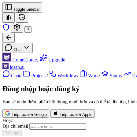
Toggle Sidebar
?
Chat
Home
Library
Upgrade
losan.ai
Chat
/
Projects
/
Workflow
/
Work
/
Study
/
E
Đăng nhập hoặc đăng ký
Bạn sẽ nhận được phản hồi thông minh hơn và có thể tải lên tệp, hình 
Tiếp tục với Google
Tiếp tục với Apple
Hoặc
Địa chỉ email
Tiếp tục