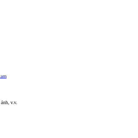
xam
ảnh, v.v.