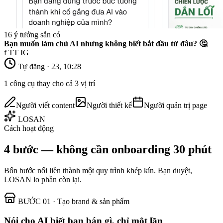
16 ý tưởng sẵn có
Bạn muốn làm chủ AI nhưng không biết bắt đầu từ đâu? 🤔
f
TT
IG
Tự đăng · 23, 10:28
1 công cụ thay cho cả 3 vị trí
Người viết content
Người thiết kế
Người quản trị page
LOSAN
Cách hoạt động
4 bước — không cần onboarding 30 phút
Bốn bước nối liền thành một quy trình khép kín. Bạn duyệt,
LOSAN lo phần còn lại.
BƯỚC 01 · Tạo brand & sản phẩm
Nói cho AI biết bạn bán gì, chỉ một lần