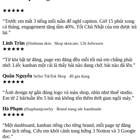
★★★★★
“Trước em mất 3 tiếng mỗi tuần để nghĩ caption. Giờ 15 phút xong
cả tháng, engagement tăng tầm 40%. Tối Chủ Nhật của em được trả
lại.”
Linh Trần
@linhtran.skin · Shop skincare, 12k followers
★★★★★
“Từ khi bật tự đăng, page em đăng đều mỗi tối mà em chẳng phải
nhớ. Liếc kanban một cái là thấy bài nào đang chờ, bài nào đã lên.”
Quân Nguyễn
Seller TikTok Shop · đồ gia dụng
★★★★★
“Ảnh design tự gắn đúng logo và màu shop, nhìn như thuê studio.
Em từ 2 bài/tuần lên 5 bài mà không tốn thêm thời gian ngồi máy.”
Hà Phạm
@haphamjewelry · Brand trang sức handmade
★★★★★
“Một dashboard, kanban riêng cho từng brand, mỗi page tự đăng
theo lịch riêng. Cứu em khỏi cảnh tung hứng 3 Notion và 3 Google
doc.”