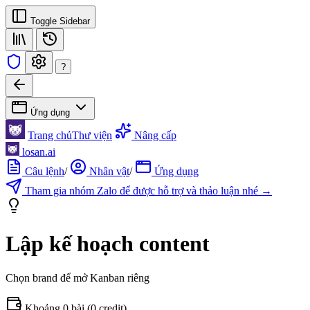
Toggle Sidebar
?
Ứng dụng
Trang chủ
Thư viện
Nâng cấp
losan.ai
Câu lệnh
/
Nhân vật
/
Ứng dụng
Tham gia nhóm Zalo để được hỗ trợ và thảo luận nhé →
Lập kế hoạch content
Chọn brand để mở Kanban riêng
Khoảng 0 bài (0 credit)