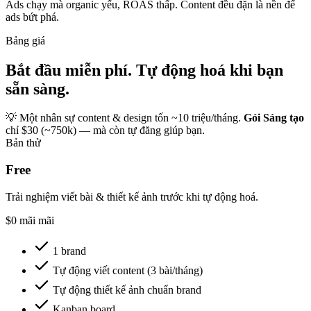
Ads chạy mà organic yếu, ROAS thấp.
Content đều đặn là nền để
ads bứt phá.
Bảng giá
Bắt đầu miễn phí. Tự động hoá khi bạn
sẵn sàng.
💡 Một nhân sự content & design tốn
~10 triệu/tháng.
Gói Sáng tạo
chỉ
$30 (~750k)
— mà còn tự đăng giúp bạn.
Bản thử
Free
Trải nghiệm viết bài & thiết kế ảnh trước khi tự động hoá.
$0
mãi mãi
1 brand
Tự động viết content (3 bài/tháng)
Tự động thiết kế ảnh chuẩn brand
Kanban board