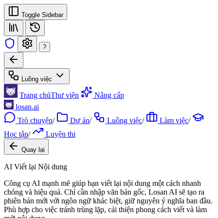
Toggle Sidebar
?
Luồng việc
Trang chủ
Thư viện
Nâng cấp
losan.ai
Trò chuyện
/
Dự án
/
Luồng việc
/
Làm việc
/
Học tập
/
Luyện thi
Quay lại
AI Viết lại Nội dung
Công cụ AI mạnh mẽ giúp bạn viết lại nội dung một cách nhanh
chóng và hiệu quả. Chỉ cần nhập văn bản gốc, Losan AI sẽ tạo ra
phiên bản mới với ngôn ngữ khác biệt, giữ nguyên ý nghĩa ban đầu.
Phù hợp cho việc tránh trùng lặp, cải thiện phong cách viết và làm