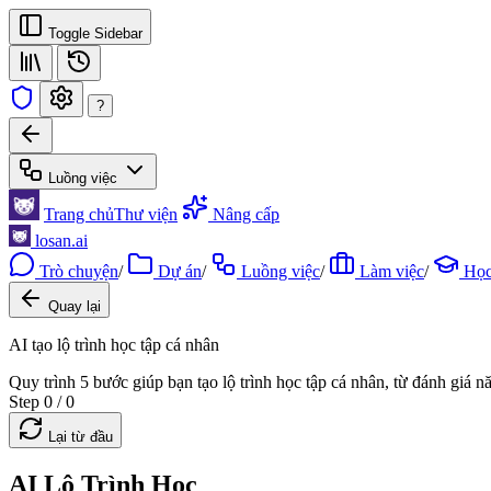
Toggle Sidebar
?
Luồng việc
Trang chủ
Thư viện
Nâng cấp
losan.ai
Trò chuyện
/
Dự án
/
Luồng việc
/
Làm việc
/
Học
Quay lại
AI tạo lộ trình học tập cá nhân
Quy trình 5 bước giúp bạn tạo lộ trình học tập cá nhân, từ đánh giá nă
Step 0 / 0
Lại từ đầu
AI Lộ Trình Học