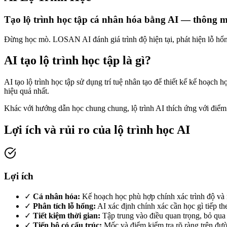
Tạo lộ trình học tập cá nhân hóa bằng AI — thông m
Đừng học mò. LOSAN AI đánh giá trình độ hiện tại, phát hiện lỗ hổng
AI tạo lộ trình học tập là gì?
AI tạo lộ trình học tập sử dụng trí tuệ nhân tạo để thiết kế kế hoạch h
hiệu quả nhất.
Khác với hướng dẫn học chung chung, lộ trình AI thích ứng với điểm
Lợi ích và rủi ro của lộ trình học AI
Lợi ích
✓
Cá nhân hóa:
Kế hoạch học phù hợp chính xác trình độ và 
✓
Phân tích lỗ hổng:
AI xác định chính xác cần học gì tiếp th
✓
Tiết kiệm thời gian:
Tập trung vào điều quan trọng, bỏ qua 
✓
Tiến bộ có cấu trúc:
Mốc và điểm kiểm tra rõ ràng trên đườ