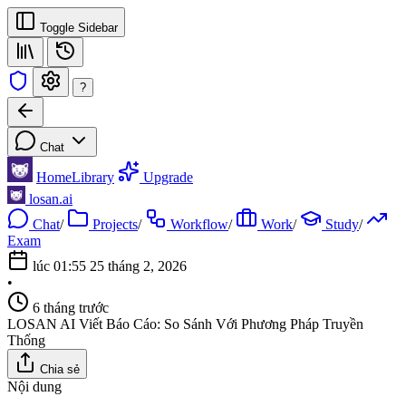
Toggle Sidebar
?
Chat
Home
Library
Upgrade
losan.ai
Chat
/
Projects
/
Workflow
/
Work
/
Study
/
Exam
lúc 01:55 25 tháng 2, 2026
•
6 tháng trước
LOSAN AI Viết Báo Cáo: So Sánh Với Phương Pháp Truyền
Thống
Chia sẻ
Nội dung