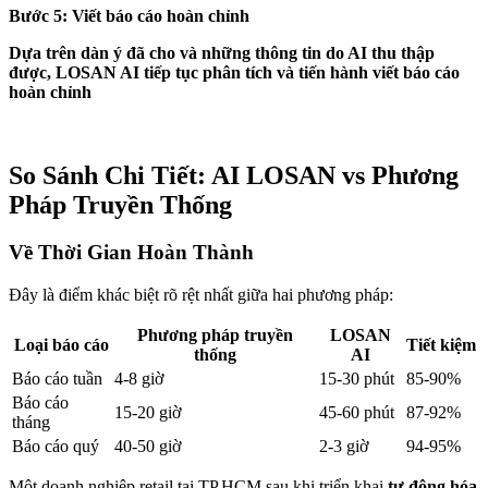
Bước 5: Viết báo cáo hoàn chỉnh
Dựa trên dàn ý đã cho và những thông tin do AI thu thập
được, LOSAN AI tiếp tục phân tích và tiến hành viết báo cáo
hoàn chỉnh
So Sánh Chi Tiết: AI LOSAN vs Phương
Pháp Truyền Thống
Về Thời Gian Hoàn Thành
Đây là điểm khác biệt rõ rệt nhất giữa hai phương pháp:
Phương pháp truyền
LOSAN
Loại báo cáo
Tiết kiệm
thống
AI
Báo cáo tuần
4-8 giờ
15-30 phút
85-90%
Báo cáo
15-20 giờ
45-60 phút
87-92%
tháng
Báo cáo quý
40-50 giờ
2-3 giờ
94-95%
Một doanh nghiệp retail tại TP.HCM sau khi triển khai
tự động hóa