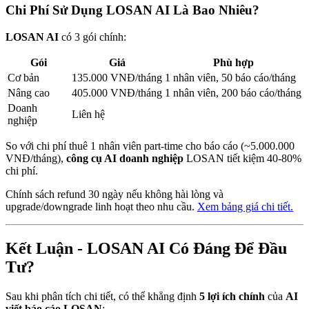
Chi Phí Sử Dụng LOSAN AI Là Bao Nhiêu?
LOSAN AI
có 3 gói chính:
Gói
Giá
Phù hợp
Cơ bản
135.000 VNĐ/tháng
1 nhân viên, 50 báo cáo/tháng
Nâng cao
405.000 VNĐ/tháng
1 nhân viên, 200 báo cáo/tháng
Doanh
Liên hệ
nghiệp
So với chi phí thuê 1 nhân viên part-time cho báo cáo (~5.000.000
VNĐ/tháng),
công cụ AI doanh nghiệp
LOSAN tiết kiệm 40-80%
chi phí.
Chính sách refund 30 ngày nếu không hài lòng và
upgrade/downgrade linh hoạt theo nhu cầu.
Xem bảng giá chi tiết
.
Kết Luận - LOSAN AI Có Đáng Để Đầu
Tư?
Sau khi phân tích chi tiết, có thể khẳng định
5 lợi ích chính
của
AI
viết báo cáo LOSAN
: