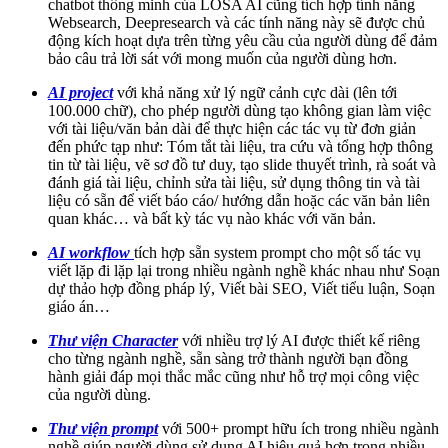
chatbot thông minh của LOSA AI cũng tích hợp tính năng
Websearch, Deepresearch và các tính năng này sẽ được chủ
động kích hoạt dựa trên từng yêu cầu của người dùng để đảm
bảo câu trả lời sát với mong muốn của người dùng hơn.
AI project
với khả năng xử lý ngữ cảnh cực dài (lên tới
100.000 chữ), cho phép người dùng tạo không gian làm việc
với tài liệu/văn bản dài để thực hiện các tác vụ từ đơn giản
đến phức tạp như: Tóm tắt tài liệu, tra cứu và tổng hợp thông
tin từ tài liệu, vẽ sơ đồ tư duy, tạo slide thuyết trình, rà soát và
đánh giá tài liệu, chỉnh sửa tài liệu, sử dụng thông tin và tài
liệu có sẵn để viết báo cáo/ hướng dẫn hoặc các văn bản liên
quan khác… và bất kỳ tác vụ nào khác với văn bản.
AI workflow
tích hợp sẵn system prompt cho một số tác vụ
viết lặp đi lặp lại trong nhiều ngành nghề khác nhau như Soạn
dự thảo hợp đồng pháp lý, Viết bài SEO, Viết tiểu luận, Soạn
giáo án…
Thư viện Character
với nhiều trợ lý AI được thiết kế riêng
cho từng ngành nghề, sẵn sàng trở thành người bạn đồng
hành giải đáp mọi thắc mắc cũng như hỗ trợ mọi công việc
của người dùng.
Thư viện prompt
với 500+ prompt hữu ích trong nhiều ngành
nghề giúp người dùng sử dụng AI hiệu quả hơn trong nhiều