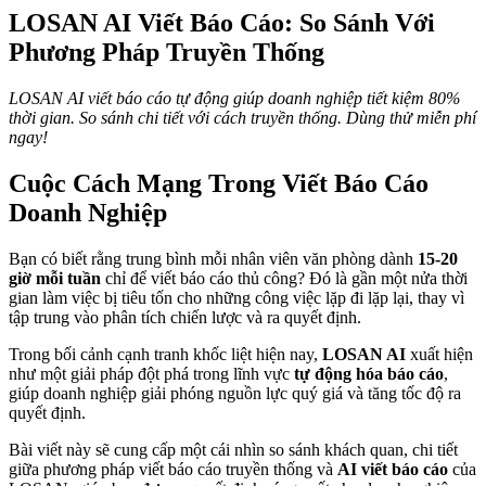
LOSAN AI Viết Báo Cáo: So Sánh Với
Phương Pháp Truyền Thống
LOSAN AI viết báo cáo tự động giúp doanh nghiệp tiết kiệm 80%
thời gian. So sánh chi tiết với cách truyền thống. Dùng thử miễn phí
ngay!
Cuộc Cách Mạng Trong Viết Báo Cáo
Doanh Nghiệp
Bạn có biết rằng trung bình mỗi nhân viên văn phòng dành
15-20
giờ mỗi tuần
chỉ để viết báo cáo thủ công? Đó là gần một nửa thời
gian làm việc bị tiêu tốn cho những công việc lặp đi lặp lại, thay vì
tập trung vào phân tích chiến lược và ra quyết định.
Trong bối cảnh cạnh tranh khốc liệt hiện nay,
LOSAN AI
xuất hiện
như một giải pháp đột phá trong lĩnh vực
tự động hóa báo cáo
,
giúp doanh nghiệp giải phóng nguồn lực quý giá và tăng tốc độ ra
quyết định.
Bài viết này sẽ cung cấp một cái nhìn so sánh khách quan, chi tiết
giữa phương pháp viết báo cáo truyền thống và
AI viết báo cáo
của