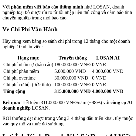
Với
phần mềm viết báo cáo thông minh
như LOSAN, doanh
nghiệp loại bỏ được rủi ro từ lỗi nhập liệu thủ công và đảm bảo tính
chuyên nghiệp trong mọi báo cáo.
Về Chi Phí Vận Hành
Hãy cùng xem bảng so sánh chi phí trong 12 tháng cho một doanh
nghiệp 10 nhân viên:
Hạng mục
Truyền thống
LOSAN AI
Chi phí nhân sự (báo cáo)
180.000.000 VNĐ
0 VNĐ
Chi phí phần mềm
5.000.000 VNĐ
4.000.000 VNĐ
Chi phí overtime
30.000.000 VNĐ
0 VNĐ
Chi phí cơ hội (ước tính)
100.000.000 VNĐ
0 VNĐ
Tổng cộng
315.000.000 VNĐ
4.000.000 VNĐ
Kết quả:
Tiết kiệm 311.000.000 VNĐ/năm (~98%) với
công cụ AI
doanh nghiệp
LOSAN.
ROI thường đạt được trong vòng 3-4 tháng đầu triển khai, tùy thuộc
vào quy mô và mức độ sử dụng.