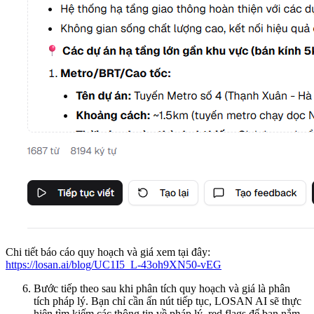
Chi tiết báo cáo quy hoạch và giá xem tại đây:
https://losan.ai/blog/UC1I5_L-43oh9XN50-vEG
Bước tiếp theo sau khi phân tích quy hoạch và giá là phân
tích pháp lý. Bạn chỉ cần ấn nút tiếp tục, LOSAN AI sẽ thực
hiện tìm kiếm các thông tin về pháp lý, red flags để bạn nắm