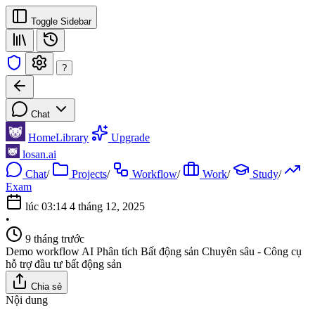
Toggle Sidebar
?
Chat
Home
Library
Upgrade
losan.ai
Chat
/
Projects
/
Workflow
/
Work
/
Study
/
Exam
lúc 03:14 4 tháng 12, 2025
•
9 tháng trước
Demo workflow AI Phân tích Bất động sản Chuyên sâu - Công cụ
hỗ trợ đầu tư bất động sản
Chia sẻ
Nội dung