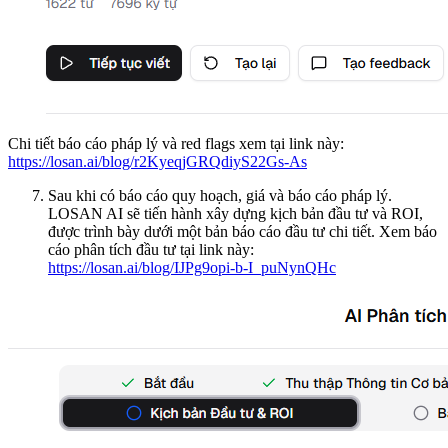
Chi tiết báo cáo pháp lý và red flags xem tại link này:
https://losan.ai/blog/r2KyeqjGRQdiyS22Gs-As
Sau khi có báo cáo quy hoạch, giá và báo cáo pháp lý.
LOSAN AI sẽ tiến hành xây dựng kịch bản đầu tư và ROI,
được trình bày dưới một bản báo cáo đầu tư chi tiết. Xem báo
cáo phân tích đầu tư tại link này:
https://losan.ai/blog/IJPg9opi-b-I_puNynQHc