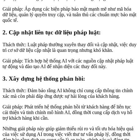
Giải pháp: Áp dụng các biện pháp bảo mật mạnh mẽ như mã hóa
dữ liệu, quản lý quyền truy cập, và tuân thủ các chuẩn mực bảo mật
quốc tế.
2. Cập nhật liên tục dữ liệu pháp luật:
Thách thức: Luật pháp thường xuyên thay đổi và cập nhật, việc duy
trì cơ sở dữ liệu cập nhật là quan trọng nhưng khó khăn.
Giải pháp: Tích hợp hệ thống AI với các nguồn cập nhật pháp luật
tự động và đào tạo AI để nhận diện các thay đổi này.
3. Xây dựng hệ thống phản hồi:
Thách thức: Đảm bảo rằng AI không chỉ cung cấp thông tin chính
xác mà còn phải đáp ứng được sự hài lòng của khách hàng.
Giải pháp: Phát triển hệ thống phản hồi từ khách hàng để liên tục
cải thiện và tinh chỉnh mô hình AI, đồng thời cung cấp dịch vụ hỗ
trợ khách hàng khi cần.
Những giải pháp này giúp giảm thiểu rủi ro và tối ưu hóa hiệu quả
của việc sử dụng AI trong việc viết thư tư vấn pháp lý, đồng thời
đảm bảo rằng dịch vụ cung cấp là an toàn, chính xác và đáng tin