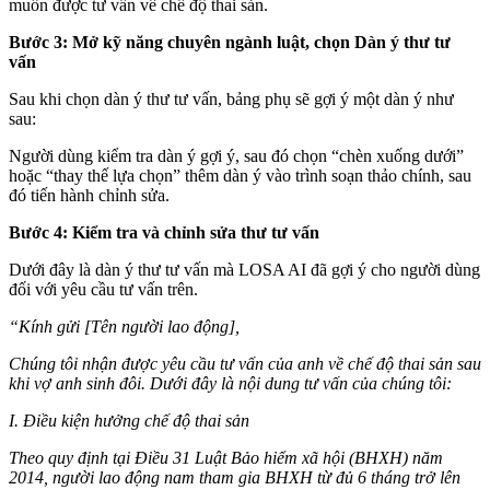
muốn được tư vấn về chế độ thai sản.
Bước 3: Mở kỹ năng chuyên ngành luật, chọn Dàn ý thư tư
vấn
Sau khi chọn dàn ý thư tư vấn, bảng phụ sẽ gợi ý một dàn ý như
sau:
Người dùng kiểm tra dàn ý gợi ý, sau đó chọn “chèn xuống dưới”
hoặc “thay thế lựa chọn” thêm dàn ý vào trình soạn thảo chính, sau
đó tiến hành chỉnh sửa.
Bước 4: Kiểm tra và chỉnh sửa thư tư vấn
Dưới đây là dàn ý thư tư vấn mà LOSA AI đã gợi ý cho người dùng
đối với yêu cầu tư vấn trên.
“Kính gửi [Tên người lao động],
Chúng tôi nhận được yêu cầu tư vấn của anh về chế độ thai sản sau
khi vợ anh sinh đôi. Dưới đây là nội dung tư vấn của chúng tôi:
I. Điều kiện hưởng chế độ thai sản
Theo quy định tại Điều 31 Luật Bảo hiểm xã hội (BHXH) năm
2014, người lao động nam tham gia BHXH từ đủ 6 tháng trở lên