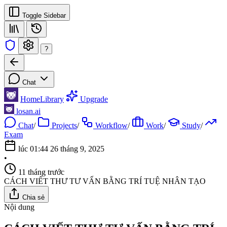
Toggle Sidebar
?
Chat
Home
Library
Upgrade
losan.ai
Chat
/
Projects
/
Workflow
/
Work
/
Study
/
Exam
lúc 01:44 26 tháng 9, 2025
•
11 tháng trước
CÁCH VIẾT THƯ TƯ VẤN BẰNG TRÍ TUỆ NHÂN TẠO
Chia sẻ
Nội dung