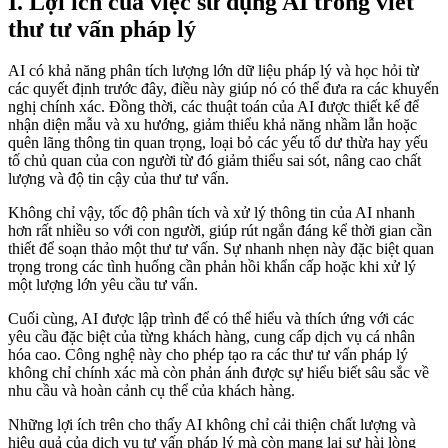
I. Lợi ích của việc sử dụng AI trong viết
thư tư vấn pháp lý
AI có khả năng phân tích lượng lớn dữ liệu pháp lý và học hỏi từ
các quyết định trước đây, điều này giúp nó có thể đưa ra các khuyến
nghị chính xác. Đồng thời, các thuật toán của AI được thiết kế để
nhận diện mẫu và xu hướng, giảm thiểu khả năng nhầm lẫn hoặc
quên lãng thông tin quan trọng, loại bỏ các yếu tố dư thừa hay yếu
tố chủ quan của con người từ đó giảm thiểu sai sót, nâng cao chất
lượng và độ tin cậy của thư tư vấn.
Không chỉ vậy, tốc độ phân tích và xử lý thông tin của AI nhanh
hơn rất nhiều so với con người, giúp rút ngắn đáng kể thời gian cần
thiết để soạn thảo một thư tư vấn. Sự nhanh nhẹn này đặc biệt quan
trọng trong các tình huống cần phản hồi khẩn cấp hoặc khi xử lý
một lượng lớn yêu cầu tư vấn.
Cuối cùng, AI được lập trình để có thể hiểu và thích ứng với các
yêu cầu đặc biệt của từng khách hàng, cung cấp dịch vụ cá nhân
hóa cao. Công nghệ này cho phép tạo ra các thư tư vấn pháp lý
không chỉ chính xác mà còn phản ánh được sự hiểu biết sâu sắc về
nhu cầu và hoàn cảnh cụ thể của khách hàng.
Những lợi ích trên cho thấy AI không chỉ cải thiện chất lượng và
hiệu quả của dịch vụ tư vấn pháp lý mà còn mang lại sự hài lòng