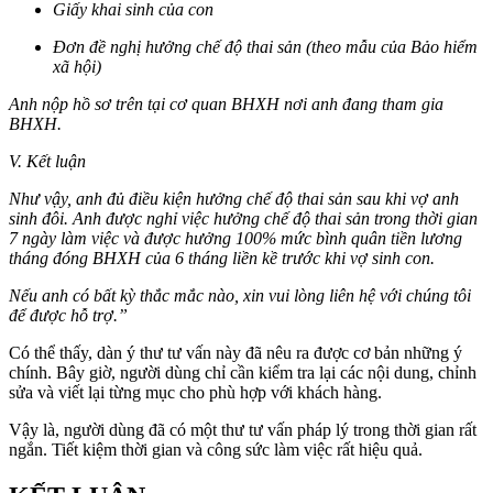
Giấy khai sinh của con
Đơn đề nghị hưởng chế độ thai sản (theo mẫu của Bảo hiểm
xã hội)
Anh nộp hồ sơ trên tại cơ quan BHXH nơi anh đang tham gia
BHXH.
V. Kết luận
Như vậy, anh đủ điều kiện hưởng chế độ thai sản sau khi vợ anh
sinh đôi. Anh được nghỉ việc hưởng chế độ thai sản trong thời gian
7 ngày làm việc và được hưởng 100% mức bình quân tiền lương
tháng đóng BHXH của 6 tháng liền kề trước khi vợ sinh con.
Nếu anh có bất kỳ thắc mắc nào, xin vui lòng liên hệ với chúng tôi
để được hỗ trợ.”
Có thể thấy, dàn ý thư tư vấn này đã nêu ra được cơ bản những ý
chính. Bây giờ, người dùng chỉ cần kiểm tra lại các nội dung, chỉnh
sửa và viết lại từng mục cho phù hợp với khách hàng.
Vậy là, người dùng đã có một thư tư vấn pháp lý trong thời gian rất
ngắn. Tiết kiệm thời gian và công sức làm việc rất hiệu quả.