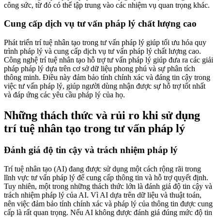
công sức, từ đó có thể tập trung vào các nhiệm vụ quan trọng khác.
Cung cấp dịch vụ tư vấn pháp lý chất lượng cao
Phát triển trí tuệ nhân tạo trong tư vấn pháp lý giúp tối ưu hóa quy
trình pháp lý và cung cấp dịch vụ tư vấn pháp lý chất lượng cao.
Công nghệ trí tuệ nhân tạo hỗ trợ tư vấn pháp lý giúp đưa ra các giải
pháp pháp lý dựa trên cơ sở dữ liệu phong phú và sự phân tích
thông minh. Điều này đảm bảo tính chính xác và đáng tin cậy trong
việc tư vấn pháp lý, giúp người dùng nhận được sự hỗ trợ tốt nhất
và đáp ứng các yêu cầu pháp lý của họ.
Những thách thức và rủi ro khi sử dụng
trí tuệ nhân tạo trong tư vấn pháp lý
Đánh giá độ tin cậy và trách nhiệm pháp lý
Trí tuệ nhân tạo (AI) đang được sử dụng một cách rộng rãi trong
lĩnh vực tư vấn pháp lý để cung cấp thông tin và hỗ trợ quyết định.
Tuy nhiên, một trong những thách thức lớn là đánh giá độ tin cậy và
trách nhiệm pháp lý của AI. Vì AI dựa trên dữ liệu và thuật toán,
nên việc đảm bảo tính chính xác và pháp lý của thông tin được cung
cấp là rất quan trọng. Nếu AI không được đánh giá đúng mức độ tin