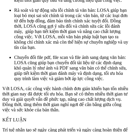
kiệm thời gian quý báu và tăng cường hiệu quả công việc.
Rà soát và tự động sửa lỗi chính tả văn bản: LOSA giúp bạn
loại bỏ mọi sai sót chính tả trong các văn bản, từ các loại đơn
từ đến hợp đồng, đảm bảo tính chính xác tuyệt đối. Đồng
thời, LOSA cũng gợi ý sửa đổi và chỉnh sửa các lỗi đánh
máy, giúp bạn tiết kiệm thời gian và nâng cao chất lượng
công việc. Với LOSA, mỗi văn bản pháp luật bạn tạo ra
không chỉ chính xác mà còn thể hiện sự chuyên nghiệp và uy
tín của bạn.
Chuyển đổi file pdf, file scan và file ảnh sang dạng văn bản:
LOSA cũng giúp bạn chuyển đổi tài liệu từ các định dạng
khó quản lý như ảnh và PDF sang văn bản có thể chỉnh sửa,
giúp tiết kiệm thời gian đánh máy và định dạng, tối ưu hóa
quy trình làm việc và giảm bớt áp lực công việc.
Với LOSA, các công việc hành chính đơn giản khiến bạn tốn nhiều
thời gian nay đã được tối ưu hóa. Bạn sẽ có thêm nhiều thời gian tư
duy và giải quyết vấn đề phức tạp, nâng cao chất lượng dịch vụ.
Đồng thời, tăng thêm thời gian nghỉ ngơi để cân bằng giữa công
việc và sức khỏe của bản thân.
KẾT LUẬN
Trí tuệ nhân tạo sẽ ngày càng phát triển và ngày càng hoàn thiện để