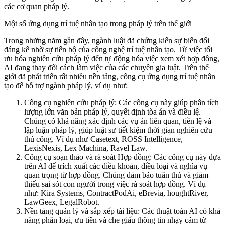
các cơ quan pháp lý.
Một số ứng dụng trí tuệ nhân tạo trong pháp lý trên thế giới
Trong những năm gần đây, ngành luật đã chứng kiến sự biến đổi
đáng kể nhờ sự tiến bộ của công nghệ trí tuệ nhân tạo. Từ việc tối
ưu hóa nghiên cứu pháp lý đến tự động hóa việc xem xét hợp đồng,
AI đang thay đổi cách làm việc của các chuyên gia luật. Trên thế
giới đã phát triển rất nhiều nền tảng, công cụ ứng dụng trí tuệ nhân
tạo để hỗ trợ ngành pháp lý, ví dụ như:
Công cụ nghiên cứu pháp lý: Các công cụ này giúp phân tích
lượng lớn văn bản pháp lý, quyết định tòa án và điều lệ.
Chúng có khả năng xác định các vụ án liên quan, tiền lệ và
lập luận pháp lý, giúp luật sư tiết kiệm thời gian nghiên cứu
thủ công. Ví dụ như Casetext, ROSS Intelligence,
LexisNexis, Lex Machina, Ravel Law.
Công cụ soạn thảo và rà soát Hợp đồng: Các công cụ này dựa
trên AI để trích xuất các điều khoản, điều loại và nghĩa vụ
quan trọng từ hợp đồng. Chúng đảm bảo tuân thủ và giảm
thiểu sai sót con người trong việc rà soát hợp đồng. Ví dụ
như: Kira Systems, ContractPodAi, eBrevia, houghtRiver,
LawGeex, LegalRobot.
Nền tảng quản lý và sắp xếp tài liệu: Các thuật toán AI có khả
năng phân loại, ưu tiên và che giấu thông tin nhạy cảm từ