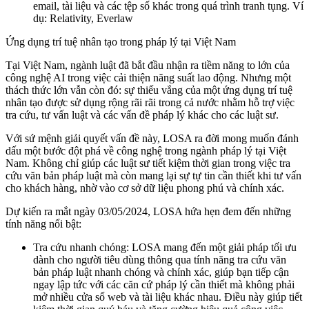
email, tài liệu và các tệp số khác trong quá trình tranh tụng. Ví
dụ: Relativity, Everlaw
Ứng dụng trí tuệ nhân tạo trong pháp lý tại Việt Nam
Tại Việt Nam, ngành luật đã bắt đầu nhận ra tiềm năng to lớn của
công nghệ AI trong việc cải thiện năng suất lao động. Nhưng một
thách thức lớn vẫn còn đó: sự thiếu vắng của một ứng dụng trí tuệ
nhân tạo được sử dụng rộng rãi rãi trong cả nước nhằm hỗ trợ việc
tra cứu, tư vấn luật và các vấn đề pháp lý khác cho các luật sư.
Với sứ mệnh giải quyết vấn đề này, LOSA ra đời mong muốn đánh
dấu một bước đột phá về công nghệ trong ngành pháp lý tại Việt
Nam. Không chỉ giúp các luật sư tiết kiệm thời gian trong việc tra
cứu văn bản pháp luật mà còn mang lại sự tự tin cần thiết khi tư vấn
cho khách hàng, nhờ vào cơ sở dữ liệu phong phú và chính xác.
Dự kiến ra mắt ngày 03/05/2024, LOSA hứa hẹn đem đến những
tính năng nổi bật:
Tra cứu nhanh chóng: LOSA mang đến một giải pháp tối ưu
dành cho người tiêu dùng thông qua tính năng tra cứu văn
bản pháp luật nhanh chóng và chính xác, giúp bạn tiếp cận
ngay lập tức với các căn cứ pháp lý cần thiết mà không phải
mở nhiều cửa sổ web và tài liệu khác nhau. Điều này giúp tiết