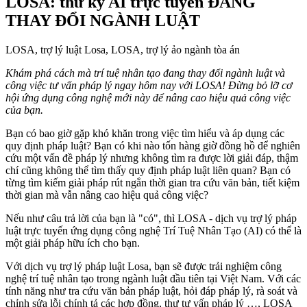
LOSA: thư ký AI trực tuyến ĐANG
THAY ĐỔI NGÀNH LUẬT
LOSA, trợ lý luật Losa, LOSA, trợ lý ảo ngành tòa án
Khám phá cách mà trí tuệ nhân tạo đang thay đổi ngành luật và
công việc tư vấn pháp lý ngay hôm nay với LOSA! Đừng bỏ lỡ cơ
hội ứng dụng công nghệ mới này để nâng cao hiệu quả công việc
của bạn.
Bạn có bao giờ gặp khó khăn trong việc tìm hiểu và áp dụng các
quy định pháp luật? Bạn có khi nào tốn hàng giờ đồng hồ để nghiên
cứu một vấn đề pháp lý nhưng không tìm ra được lời giải đáp, thậm
chí cũng không thể tìm thấy quy định pháp luật liên quan? Bạn có
từng tìm kiếm giải pháp rút ngắn thời gian tra cứu văn bản, tiết kiệm
thời gian mà vẫn nâng cao hiệu quả công việc?
Nếu như câu trả lời của bạn là "có", thì LOSA - dịch vụ trợ lý pháp
luật trực tuyến ứng dụng công nghệ Trí Tuệ Nhân Tạo (AI) có thể là
một giải pháp hữu ích cho bạn.
Với dịch vụ trợ lý pháp luật Losa, bạn sẽ được trải nghiệm công
nghệ trí tuệ nhân tạo trong ngành luật đầu tiên tại Việt Nam. Với các
tính năng như tra cứu văn bản pháp luật, hỏi đáp pháp lý, rà soát và
chỉnh sửa lỗi chính tả các hợp đồng, thư tư vấn pháp lý …, LOSA