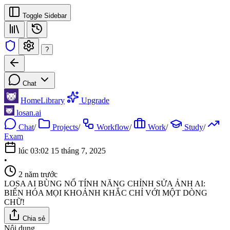
Toggle Sidebar
?
Chat
Home
Library
Upgrade
losan.ai
Chat
/
Projects
/
Workflow
/
Work
/
Study
/
Exam
lúc 03:02 15 tháng 7, 2025
•
2 năm trước
LOSA AI BÙNG NỔ TÍNH NĂNG CHỈNH SỬA ẢNH AI:
BIẾN HÓA MỌI KHOẢNH KHẮC CHỈ VỚI MỘT DÒNG
CHỮ!
Chia sẻ
Nội dung