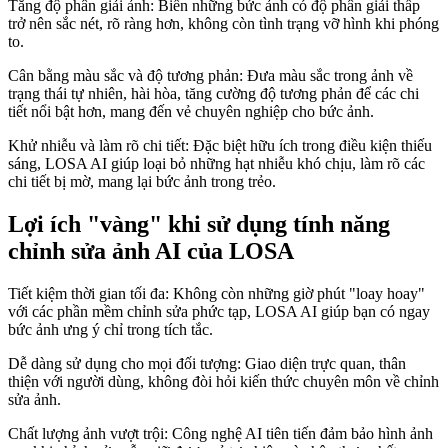
Tăng độ phân giải ảnh: Biến những bức ảnh có độ phân giải thấp
trở nên sắc nét, rõ ràng hơn, không còn tình trạng vỡ hình khi phóng
to.
Cân bằng màu sắc và độ tương phản: Đưa màu sắc trong ảnh về
trạng thái tự nhiên, hài hòa, tăng cường độ tương phản để các chi
tiết nổi bật hơn, mang đến vẻ chuyên nghiệp cho bức ảnh.
Khử nhiễu và làm rõ chi tiết: Đặc biệt hữu ích trong điều kiện thiếu
sáng, LOSA AI giúp loại bỏ những hạt nhiễu khó chịu, làm rõ các
chi tiết bị mờ, mang lại bức ảnh trong trẻo.
Lợi ích "vàng" khi sử dụng tính năng
chỉnh sửa ảnh AI của LOSA
Tiết kiệm thời gian tối đa: Không còn những giờ phút "loay hoay"
với các phần mềm chỉnh sửa phức tạp, LOSA AI giúp bạn có ngay
bức ảnh ưng ý chỉ trong tích tắc.
Dễ dàng sử dụng cho mọi đối tượng: Giao diện trực quan, thân
thiện với người dùng, không đòi hỏi kiến thức chuyên môn về chỉnh
sửa ảnh.
Chất lượng ảnh vượt trội: Công nghệ AI tiên tiến đảm bảo hình ảnh