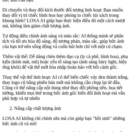
Di chuyển và thay đổi kích thước đối tượng linh hoạt: Bạn muốn
thay đổi vị trí chiếc bình hoa hay phóng to chiếc túi xách trong
khung hình? LOSA AI giúp bạn thực hiện điều đó một cách mượt
mà, không làm giảm chất lượng ảnh.
Tự động điều chỉnh ánh sáng và màu sắc: AI thông minh sẽ phân
tích và tối ưu hóa độ sáng, độ tương phản, màu sắc, giúp bức ảnh
của bạn trở nên sống động và cuốn hút hơn chỉ với một cú chạm.
Thêm vật thể: Dễ dàng chèn thêm đạo cụ (ly cà phê, bình hoa), phụ
kiện (kính mát, mũ) hoặc yếu tố sáng tạo (ánh sáng fairy light, hiệu
ứng khói) để vật thể mới hòa nhập hoàn hảo với bối cảnh gốc.
Thay thế vật thể linh hoạt: AI có thể biến chiếc váy đen thành trắng,
thay logo cũ bằng phiên bản mới mà không cần chụp lại từ đầu.
Cũng có thể nâng cấp nội dung như thay đổi phông nền, họa tiết
tường, khiến mọi thứ trong bức ảnh gốc biến đổi linh hoạt mà vẫn
phù hợp và tự nhiên
Nâng cấp chất lượng ảnh
LOSA AI không chỉ chỉnh sửa mà còn giúp bạn "hồi sinh" những
bức ảnh cũ và mờ: