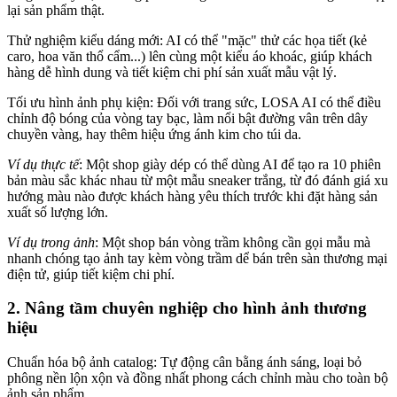
lại sản phẩm thật.
Thử nghiệm kiểu dáng mới: AI có thể "mặc" thử các họa tiết (kẻ
caro, hoa văn thổ cẩm...) lên cùng một kiểu áo khoác, giúp khách
hàng dễ hình dung và tiết kiệm chi phí sản xuất mẫu vật lý.
Tối ưu hình ảnh phụ kiện: Đối với trang sức, LOSA AI có thể điều
chỉnh độ bóng của vòng tay bạc, làm nổi bật đường vân trên dây
chuyền vàng, hay thêm hiệu ứng ánh kim cho túi da.
Ví dụ thực tế
: Một shop giày dép có thể dùng AI để tạo ra 10 phiên
bản màu sắc khác nhau từ một mẫu sneaker trắng, từ đó đánh giá xu
hướng màu nào được khách hàng yêu thích trước khi đặt hàng sản
xuất số lượng lớn.
Ví dụ trong ảnh
: Một shop bán vòng trầm không cần gọi mẫu mà
nhanh chóng tạo ảnh tay kèm vòng trầm dể bán trên sàn thương mại
điện tử, giúp tiết kiệm chi phí.
2. Nâng tầm chuyên nghiệp cho hình ảnh thương
hiệu
Chuẩn hóa bộ ảnh catalog: Tự động cân bằng ánh sáng, loại bỏ
phông nền lộn xộn và đồng nhất phong cách chỉnh màu cho toàn bộ
ảnh sản phẩm.