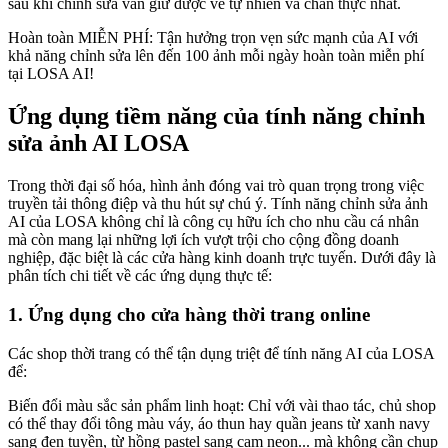
sau khi chỉnh sửa vẫn giữ được vẻ tự nhiên và chân thực nhất.
Hoàn toàn MIỄN PHÍ: Tận hưởng trọn vẹn sức mạnh của AI với
khả năng chỉnh sửa lên đến 100 ảnh mỗi ngày hoàn toàn miễn phí
tại LOSA AI!
Ứng dụng tiềm năng của tính năng chỉnh
sửa ảnh AI LOSA
Trong thời đại số hóa, hình ảnh đóng vai trò quan trọng trong việc
truyền tải thông điệp và thu hút sự chú ý. Tính năng chỉnh sửa ảnh
AI của LOSA không chỉ là công cụ hữu ích cho nhu cầu cá nhân
mà còn mang lại những lợi ích vượt trội cho cộng đồng doanh
nghiệp, đặc biệt là các cửa hàng kinh doanh trực tuyến. Dưới đây là
phân tích chi tiết về các ứng dụng thực tế:
1. Ứng dụng cho cửa hàng thời trang online
Các shop thời trang có thể tận dụng triệt để tính năng AI của LOSA
để:
Biến đổi màu sắc sản phẩm linh hoạt: Chỉ với vài thao tác, chủ shop
có thể thay đổi tông màu váy, áo thun hay quần jeans từ xanh navy
sang đen tuyền, từ hồng pastel sang cam neon... mà không cần chụp