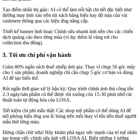
Tạo điểm nhấn thị giác: AI có thể làm nổi bật chi tiết đặc biệt như
đường may tinh xảo trên túi xách hàng hiệu hay độ mịn của vải
cashmere thông qua các hiệu ứng nâng cấp.
Thiết kế banner linh hoạt: Chỉnh sửa nhanh ảnh nền cho các chiến
dịch quảng cáo theo từng mùa (ví dụ: thêm lá vàng rơi cho
collection thu đông).
3. Tối ưu chi phí vận hành
Giảm 80% ngân sách thuê nhiếp ảnh gia: Thay vì chụp 50 góc máy
cho 1 sản phẩm, doanh nghiệp chỉ cần chụp 5 góc cơ bản và dùng
AI để tạo biến thể.
Rút ngắn thời gian xử lý hậu kỳ: Quy trình chỉnh ảnh thủ công tốn
2-3 ngày/sản phẩm có thể được rút xuống còn 15-30 phút nhờ các
thuật toán tự động hóa của LOSA.
Tiết kiệm chi phí mẫu thật: Các shop mỹ phẩm có thể dùng AI để
mô phỏng hiệu ứng son lì/ bóng trên môi thay vì tốn tiền thuê người
mẫu thử từng màu.
Đừng chần chừ nữa! Hãy khám phá ngay sức mạnh của trí tuệ nhân
tạo trong việc chỉnh sửa ảnh với LOSA AI. Biến những ý tưởng