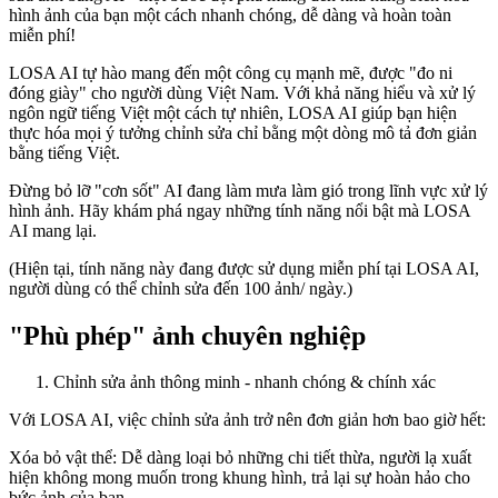
hình ảnh của bạn một cách nhanh chóng, dễ dàng và hoàn toàn
miễn phí!
LOSA AI tự hào mang đến một công cụ mạnh mẽ, được "đo ni
đóng giày" cho người dùng Việt Nam. Với khả năng hiểu và xử lý
ngôn ngữ tiếng Việt một cách tự nhiên, LOSA AI giúp bạn hiện
thực hóa mọi ý tưởng chỉnh sửa chỉ bằng một dòng mô tả đơn giản
bằng tiếng Việt.
Đừng bỏ lỡ "cơn sốt" AI đang làm mưa làm gió trong lĩnh vực xử lý
hình ảnh. Hãy khám phá ngay những tính năng nổi bật mà LOSA
AI mang lại.
(Hiện tại, tính năng này đang được sử dụng miễn phí tại LOSA AI,
người dùng có thể chỉnh sửa đến 100 ảnh/ ngày.)
"Phù phép" ảnh chuyên nghiệp
Chỉnh sửa ảnh thông minh - nhanh chóng & chính xác
Với LOSA AI, việc chỉnh sửa ảnh trở nên đơn giản hơn bao giờ hết:
Xóa bỏ vật thể: Dễ dàng loại bỏ những chi tiết thừa, người lạ xuất
hiện không mong muốn trong khung hình, trả lại sự hoàn hảo cho
bức ảnh của bạn.