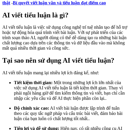
thật
-
Bí quyết viết luận văn và tiểu luận đạt điểm cao
AI viết tiểu luận là gì?
AI viết tiểu luận là việc sử dụng công nghệ trí tuệ nhân tạo để hỗ trợ
hoặc tự động hóa quá trình viết bài luận. Với sự phát triển của các
trình soạn thảo AI, người dùng có thể dễ dàng tạo ra những bài luận
chất lượng cao dựa trên các thông tin và dữ liệu đầu vào mà không
mất quá nhiều thời gian và công sức.
Tại sao nên sử dụng AI viết tiểu luận?
AI viết tiểu luận mang lại nhiều lợi ích đáng kể, như:
Tiết kiệm thời gian:
Một trong những lợi ích lớn nhất của
việc sử dụng AI viết tiểu luận là tiết kiệm thời gian. Thay vì
phải ngồi hàng giờ để tìm kiếm thông tin và viết, bạn chỉ cần
nhập các yêu cầu và để AI thực hiện phần còn lại..
Độ chính xác cao:
AI viết bài luận được lập trình để tuân
theo các quy tắc ngữ pháp và cấu trúc bài viết, đảm bảo bài
luận của bạn luôn có chất lượng tốt nhất..
Tiện lợi và dễ sử dụng:
Hiện nay, có rất nhiều công cụ AI