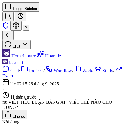
Toggle Sidebar
?
Chat
Home
Library
Upgrade
losan.ai
Chat
/
Projects
/
Workflow
/
Work
/
Study
/
Exam
lúc 02:15 26 tháng 9, 2025
•
11 tháng trước
f8: VIẾT TIỂU LUẬN BẰNG AI - VIẾT THẾ NÀO CHO
ĐÚNG?
Chia sẻ
Nội dung