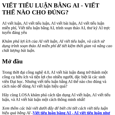
VIẾT TIỂU LUẬN BẰNG AI - VIẾT
THẾ NÀO CHO ĐÚNG?
AI viết luận, AI viết tiểu luận, AI viết bài luận, AI viết tiểu luận
miễn phí, Viết tiểu luận bằng AI, trình soạn thảo AI, thư ký AI trực
tuyến đáng yêu
Khám phá lợi ích của AI viết luận, AI viết tiểu luận, và cách sử
dụng trình soạn thảo AI miễn phí để tiết kiệm thời gian và nâng cao
chất lượng bài luận.
Mở đầu
Trong thời đại công nghệ 4.0, AI viết bài luận đang trở thành một
công cụ hữu ích và tiện lợi cho nhiều người, đặc biệt là các sinh
viên Đại học. Nhưng viết tiểu luận bằng AI thế nào cho đúng và
cách nào để dùng AI viết luận hiệu quả?
Hãy cùng LOSA khám phá cách tận dụng AI viết luận, AI viết tiểu
luận, và AI viết bài luận một cách thông minh nhất!
Xem thêm các bài viết dưới đây để biết chi tiết cách viết tiểu luận
hiệu quả bằng AI
-
Viết tiểu luận bằng AI - AI viết tiểu luận như