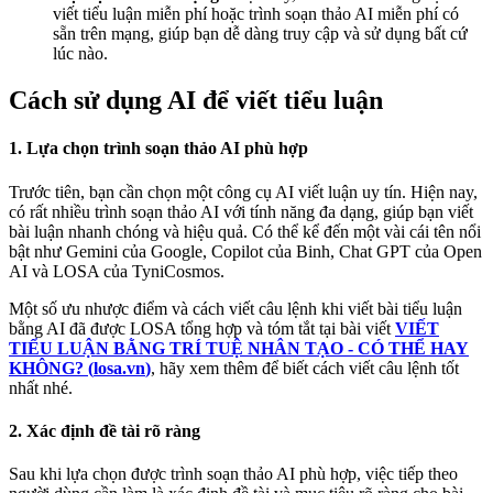
viết tiểu luận miễn phí hoặc trình soạn thảo AI miễn phí có
sẵn trên mạng, giúp bạn dễ dàng truy cập và sử dụng bất cứ
lúc nào.
Cách sử dụng AI để viết tiểu luận
1. Lựa chọn trình soạn thảo AI phù hợp
Trước tiên, bạn cần chọn một công cụ AI viết luận uy tín. Hiện nay,
có rất nhiều trình soạn thảo AI với tính năng đa dạng, giúp bạn viết
bài luận nhanh chóng và hiệu quả. Có thể kể đến một vài cái tên nổi
bật như Gemini của Google, Copilot của Binh, Chat GPT của Open
AI và LOSA của TyniCosmos.
Một số ưu nhược điểm và cách viết câu lệnh khi viết bài tiểu luận
bằng AI đã được LOSA tổng hợp và tóm tắt tại bài viết
VIẾT
TIỂU LUẬN BẰNG TRÍ TUỆ NHÂN TẠO - CÓ THỂ HAY
KHÔNG? (
losa.vn
)
, hãy xem thêm để biết cách viết câu lệnh tốt
nhất nhé.
2. Xác định đề tài rõ ràng
Sau khi lựa chọn được trình soạn thảo AI phù hợp, việc tiếp theo