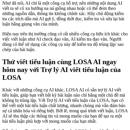
Như đã nói, AI chỉ là một công cụ hỗ trợ, nên những nội dung AI
viết ra sẽ có xu hướng na ná giống nhau hoặc có thể đem theo
những nguồn dẫn, thông tin không chính xác. Hãy chủ động kiểm
tra các trích dẫn mà AI gợi ý, đồng thời đọc, kiểm tra và sửa lại bài
luận bằng giọng văn của mình.
Hiện nay trên thị trường cũng có rất nhiều công cụ hữu ích khác cho
việc viết luận như AI check đạo văn, AI kiểm tra đạo văn. Người
dùng có thể sử dụng các công cụ này để kiểm tra độ trùng lặp/ sao
chép của bài luận.
Thử viết tiểu luận cùng LOSA AI ngay
hôm nay với Trợ lý AI viết tiểu luận của
LOSA
Khác với những công cụ AI khác, LOSA AI có sẵn trợ lý AI viết
tiểu luận, giúp bạn viết bất kỳ bài luận nào chỉ bằng một chủ đề mà
không bị trùng lặp. Với Trợ lý AI viết tiểu luận của LOSA, bạn có
thể viết một bài tiểu luận chất lượng, nhanh chóng mà vẫn đảm bảo
sự cá nhân hóa và riêng biệt. Bởi lẽ, trong quá trình viết luận, LOSA
AI sẽ thu thập các thông tin và mong muốn của bạn để tạo ra một
bài tiểu luận phù hợp với mong muốn của bạn nhất.