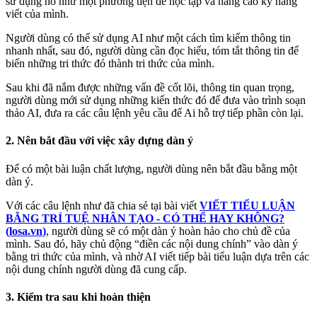
sử dụng nó như một phương tiện để học tập và nâng cao kỹ năng
viết của mình.
Người dùng có thể sử dụng AI như một cách tìm kiếm thông tin
nhanh nhất, sau đó, người dùng cần đọc hiểu, tóm tắt thông tin để
biến những tri thức đó thành tri thức của mình.
Sau khi đã nắm được những vấn đề cốt lõi, thông tin quan trọng,
người dùng mới sử dụng những kiến thức đó để đưa vào trình soạn
thảo AI, đưa ra các câu lệnh yêu cầu để Ai hỗ trợ tiếp phần còn lại.
2. Nên bắt đầu với việc xây dựng dàn ý
Để có một bài luận chất lượng, người dùng nên bắt đầu bằng một
dàn ý.
Với các câu lệnh như đã chia sẻ tại bài viết
VIẾT TIỂU LUẬN
BẰNG TRÍ TUỆ NHÂN TẠO - CÓ THỂ HAY KHÔNG?
(
losa.vn
)
, người dùng sẽ có một dàn ý hoàn hảo cho chủ đề của
mình. Sau đó, hãy chủ động “điền các nội dung chính” vào dàn ý
bằng tri thức của mình, và nhờ AI viết tiếp bài tiểu luận dựa trên các
nội dung chính người dùng đã cung cấp.
3. Kiểm tra sau khi hoàn thiện