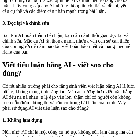
người dùng cần làm là xác định đề tài và mục tiêu rõ ràng cho bài
luận. Hãy cung cấp cho AI những thông tin chi tiết về đề tài, yêu
cầu cụ thể và các điểm cần nhấn mạnh trong bài luận.
3. Đọc lại và chỉnh sửa
Sau khi AI hoàn thành bài luận, bạn cần dành thời gian đọc lại và
chỉnh sửa. Mặc dù AI rất thông minh, nhưng vẫn cần sự can thiệp
của con người để đảm bảo bài viết hoàn hảo nhất và mang theo nét
riêng của bạn.
Viết tiểu luận bằng AI - viết sao cho
đúng?
Có rất nhiều trường phái cho rằng sinh viên viết luận bằng AI là lười
biếng, không mang tính sáng tạo. Và các trường hợp viết luận bằng
AI đều na ná nhau, tỉ lệ đạo văn lớn, thậm chí có người còn không
trích dẫn được thông tin và căn cứ trong bài luận của mình. Vậy
phải sử dụng AI viết tiểu luận sao cho đúng?
1. Không lạm dụng
Nên nhớ, AI chỉ là một công cụ hỗ trợ, không nên lạm dụng mà cần