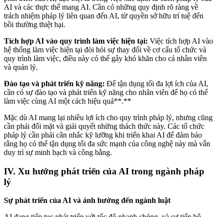
AI và các thực thể mang AI. Cần có những quy định rõ ràng về
trách nhiệm pháp lý liên quan đến AI, từ quyền sở hữu trí tuệ đến
bồi thường thiệt hại.
Tích hợp AI vào quy trình làm việc hiện tại:
Việc tích hợp AI vào
hệ thống làm việc hiện tại đòi hỏi sự thay đổi về cơ cấu tổ chức và
quy trình làm việc, điều này có thể gây khó khăn cho cả nhân viên
và quản lý.
Đào tạo và phát triển kỹ năng:
Để tận dụng tối đa lợi ích của AI,
cần có sự đào tạo và phát triển kỹ năng cho nhân viên để họ có thể
làm việc cùng AI một cách hiệu quả**.**
Mặc dù AI mang lại nhiều lợi ích cho quy trình pháp lý, nhưng cũng
cần phải đối mặt và giải quyết những thách thức này. Các tổ chức
pháp lý cần phải cân nhắc kỹ lưỡng khi triển khai AI để đảm bảo
rằng họ có thể tận dụng tối đa sức mạnh của công nghệ này mà vẫn
duy trì sự minh bạch và công bằng.
IV. Xu hướng phát triển của AI trong ngành pháp
lý
Sự phát triển của AI và ảnh hưởng đến ngành luật
AI đang tiếp tục phát triển với tốc độ nhanh chóng, và sự tiến bộ