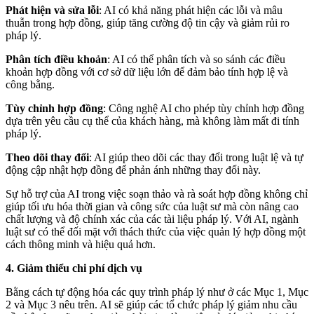
Phát hiện và sửa lỗi
: AI có khả năng phát hiện các lỗi và mâu
thuẫn trong hợp đồng, giúp tăng cường độ tin cậy và giảm rủi ro
pháp lý.
Phân tích điều khoản
: AI có thể phân tích và so sánh các điều
khoản hợp đồng với cơ sở dữ liệu lớn để đảm bảo tính hợp lệ và
công bằng.
Tùy chỉnh hợp đồng
: Công nghệ AI cho phép tùy chỉnh hợp đồng
dựa trên yêu cầu cụ thể của khách hàng, mà không làm mất đi tính
pháp lý.
Theo dõi thay đổi
: AI giúp theo dõi các thay đổi trong luật lệ và tự
động cập nhật hợp đồng để phản ánh những thay đổi này.
Sự hỗ trợ của AI trong việc soạn thảo và rà soát hợp đồng không chỉ
giúp tối ưu hóa thời gian và công sức của luật sư mà còn nâng cao
chất lượng và độ chính xác của các tài liệu pháp lý. Với AI, ngành
luật sư có thể đối mặt với thách thức của việc quản lý hợp đồng một
cách thông minh và hiệu quả hơn.
4. Giảm thiểu chi phí dịch vụ
Bằng cách tự động hóa các quy trình pháp lý như ở các Mục 1, Mục
2 và Mục 3 nêu trên. AI sẽ giúp các tổ chức pháp lý giảm nhu cầu