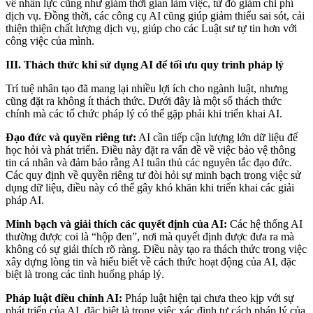
về nhân lực cũng như giảm thời gian làm việc, từ đó giảm chi phí
dịch vụ. Đồng thời, các công cụ AI cũng giúp giảm thiểu sai sót, cải
thiện thiện chất lượng dịch vụ, giúp cho các Luật sư tự tin hơn với
công việc của mình.
III. Thách thức khi sử dụng AI để tối ưu quy trình pháp lý
Trí tuệ nhân tạo đã mang lại nhiều lợi ích cho ngành luật, nhưng
cũng đặt ra không ít thách thức. Dưới đây là một số thách thức
chính mà các tổ chức pháp lý có thể gặp phải khi triển khai AI.
Đạo đức và quyền riêng tư:
AI cần tiếp cận lượng lớn dữ liệu để
học hỏi và phát triển. Điều này đặt ra vấn đề về việc bảo vệ thông
tin cá nhân và đảm bảo rằng AI tuân thủ các nguyên tắc đạo đức.
Các quy định về quyền riêng tư đòi hỏi sự minh bạch trong việc sử
dụng dữ liệu, điều này có thể gây khó khăn khi triển khai các giải
pháp AI.
Minh bạch và giải thích các quyết định của AI:
Các hệ thống AI
thường được coi là “hộp đen”, nơi mà quyết định được đưa ra mà
không có sự giải thích rõ ràng. Điều này tạo ra thách thức trong việc
xây dựng lòng tin và hiểu biết về cách thức hoạt động của AI, đặc
biệt là trong các tình huống pháp lý.
Pháp luật điều chỉnh AI:
Pháp luật hiện tại chưa theo kịp với sự
phát triển của AI, đặc biệt là trong việc xác định tư cách pháp lý của