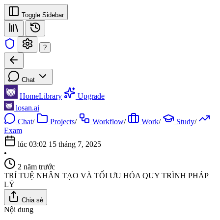
Toggle Sidebar
?
Chat
Home
Library
Upgrade
losan.ai
Chat
/
Projects
/
Workflow
/
Work
/
Study
/
Exam
lúc 03:02 15 tháng 7, 2025
•
2 năm trước
TRÍ TUỆ NHÂN TẠO VÀ TỐI ƯU HÓA QUY TRÌNH PHÁP
LÝ
Chia sẻ
Nội dung