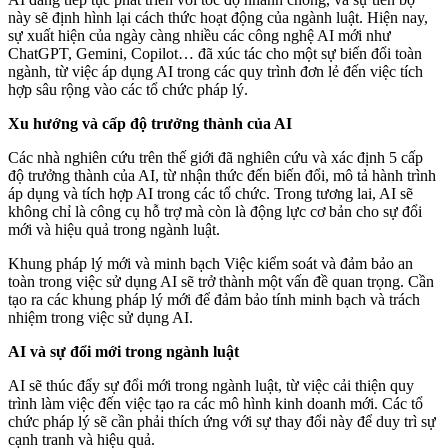
này sẽ định hình lại cách thức hoạt động của ngành luật. Hiện nay,
sự xuất hiện của ngày càng nhiều các công nghệ AI mới như
ChatGPT, Gemini, Copilot… đã xúc tác cho một sự biến đổi toàn
ngành, từ việc áp dụng AI trong các quy trình đơn lẻ đến việc tích
hợp sâu rộng vào các tổ chức pháp lý.
Xu hướng và cấp độ trưởng thành của AI
Các nhà nghiên cứu trên thế giới đã nghiên cứu và xác định 5 cấp
độ trưởng thành của AI, từ nhận thức đến biến đổi, mô tả hành trình
áp dụng và tích hợp AI trong các tổ chức. Trong tương lai, AI sẽ
không chỉ là công cụ hỗ trợ mà còn là động lực cơ bản cho sự đổi
mới và hiệu quả trong ngành luật.
Khung pháp lý mới và minh bạch Việc kiểm soát và đảm bảo an
toàn trong việc sử dụng AI sẽ trở thành một vấn đề quan trọng. Cần
tạo ra các khung pháp lý mới để đảm bảo tính minh bạch và trách
nhiệm trong việc sử dụng AI.
AI và sự đổi mới trong ngành luật
AI sẽ thúc đẩy sự đổi mới trong ngành luật, từ việc cải thiện quy
trình làm việc đến việc tạo ra các mô hình kinh doanh mới. Các tổ
chức pháp lý sẽ cần phải thích ứng với sự thay đổi này để duy trì sự
cạnh tranh và hiệu quả.