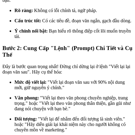
bạn:
Rõ ràng:
Không có lỗi chính tả, ngữ pháp.
Cấu trúc tốt:
Có các tiêu đề, đoạn văn ngắn, gạch đầu dòng.
Ý chính nổi bật:
Bạn hiểu rõ thông điệp cốt lõi muốn truyền
tải.
Bước 2: Cung Cấp "Lệnh" (Prompt) Chi Tiết và Cụ
Thể
Đây là bước quan trọng nhất! Đừng chỉ dừng lại ở lệnh "Viết lại lại
đoạn văn sau". Hãy cụ thể hóa:
Mức độ viết lại:
"Viết lại đoạn văn sau với 90% nội dung
mới, giữ nguyên ý chính."
Văn phong:
"Viết lại theo văn phong chuyên nghiệp, trang
trọng." hoặc "Viết lại theo văn phong thân thiện, gần gũi như
đang nói chuyện với bạn bè."
Đối tượng:
"Viết lại để nhắm đến đối tượng là sinh viên."
hoặc "Hãy diễn giải lại khái niệm này cho người không có
chuyên môn về marketing."