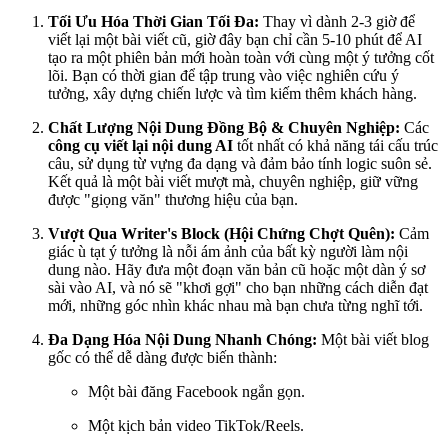
Tối Ưu Hóa Thời Gian Tối Đa:
Thay vì dành 2-3 giờ để
viết lại một bài viết cũ, giờ đây bạn chỉ cần 5-10 phút để AI
tạo ra một phiên bản mới hoàn toàn với cùng một ý tưởng cốt
lõi. Bạn có thời gian để tập trung vào việc nghiên cứu ý
tưởng, xây dựng chiến lược và tìm kiếm thêm khách hàng.
Chất Lượng Nội Dung Đồng Bộ & Chuyên Nghiệp:
Các
công cụ viết lại nội dung AI
tốt nhất có khả năng tái cấu trúc
câu, sử dụng từ vựng đa dạng và đảm bảo tính logic suôn sẻ.
Kết quả là một bài viết mượt mà, chuyên nghiệp, giữ vững
được "giọng văn" thương hiệu của bạn.
Vượt Qua Writer's Block (Hội Chứng Chợt Quên):
Cảm
giác ù tạt ý tưởng là nỗi ám ảnh của bất kỳ người làm nội
dung nào. Hãy đưa một đoạn văn bản cũ hoặc một dàn ý sơ
sài vào AI, và nó sẽ "khơi gợi" cho bạn những cách diễn đạt
mới, những góc nhìn khác nhau mà bạn chưa từng nghĩ tới.
Đa Dạng Hóa Nội Dung Nhanh Chóng:
Một bài viết blog
gốc có thể dễ dàng được biến thành:
Một bài đăng Facebook ngắn gọn.
Một kịch bản video TikTok/Reels.