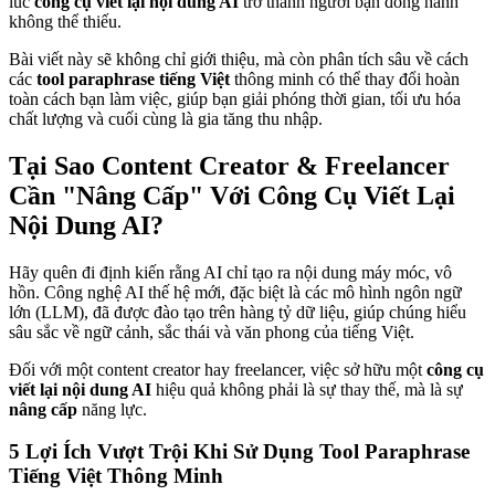
lúc
công cụ viết lại nội dung AI
trở thành người bạn đồng hành
không thể thiếu.
Bài viết này sẽ không chỉ giới thiệu, mà còn phân tích sâu về cách
các
tool paraphrase tiếng Việt
thông minh có thể thay đổi hoàn
toàn cách bạn làm việc, giúp bạn giải phóng thời gian, tối ưu hóa
chất lượng và cuối cùng là gia tăng thu nhập.
Tại Sao Content Creator & Freelancer
Cần "Nâng Cấp" Với Công Cụ Viết Lại
Nội Dung AI?
Hãy quên đi định kiến rằng AI chỉ tạo ra nội dung máy móc, vô
hồn. Công nghệ AI thế hệ mới, đặc biệt là các mô hình ngôn ngữ
lớn (LLM), đã được đào tạo trên hàng tỷ dữ liệu, giúp chúng hiểu
sâu sắc về ngữ cảnh, sắc thái và văn phong của tiếng Việt.
Đối với một content creator hay freelancer, việc sở hữu một
công cụ
viết lại nội dung AI
hiệu quả không phải là sự thay thế, mà là sự
nâng cấp
năng lực.
5 Lợi Ích Vượt Trội Khi Sử Dụng Tool Paraphrase
Tiếng Việt Thông Minh