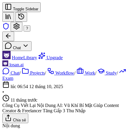
Toggle Sidebar
?
Chat
Home
Library
Upgrade
losan.ai
Chat
/
Projects
/
Workflow
/
Work
/
Study
/
Exam
lúc 06:54 12 tháng 10, 2025
•
11 tháng trước
Công Cụ Viết Lại Nội Dung AI: Vũ Khí Bí Mật Giúp Content
Creator & Freelancer Tăng Gấp 3 Thu Nhập
Chia sẻ
Nội dung