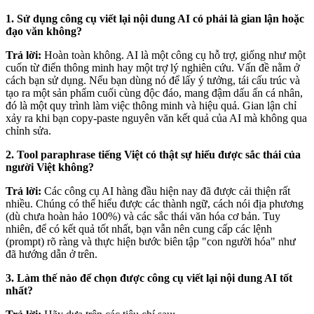
1. Sử dụng công cụ viết lại nội dung AI có phải là gian lận hoặc
đạo văn không?
Trả lời:
Hoàn toàn không. AI là một công cụ hỗ trợ, giống như một
cuốn từ điển thông minh hay một trợ lý nghiên cứu. Vấn đề nằm ở
cách bạn sử dụng. Nếu bạn dùng nó để lấy ý tưởng, tái cấu trúc và
tạo ra một sản phẩm cuối cùng độc đáo, mang đậm dấu ấn cá nhân,
đó là một quy trình làm việc thông minh và hiệu quả. Gian lận chỉ
xảy ra khi bạn copy-paste nguyên văn kết quả của AI mà không qua
chỉnh sửa.
2. Tool paraphrase tiếng Việt có thật sự hiểu được sắc thái của
người Việt không?
Trả lời:
Các công cụ AI hàng đầu hiện nay đã được cải thiện rất
nhiều. Chúng có thể hiểu được các thành ngữ, cách nói địa phương
(dù chưa hoàn hảo 100%) và các sắc thái văn hóa cơ bản. Tuy
nhiên, để có kết quả tốt nhất, bạn vẫn nên cung cấp các lệnh
(prompt) rõ ràng và thực hiện bước biên tập "con người hóa" như
đã hướng dẫn ở trên.
3. Làm thế nào để chọn được công cụ viết lại nội dung AI tốt
nhất?