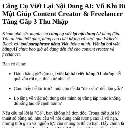
Công Cụ Viết Lại Nội Dung AI: Vũ Khí Bí
Mật Giúp Content Creator & Freelancer
Tăng Gấp 3 Thu Nhập
Khám phá sức mạnh của
công cụ viết lại nội dung AI
hàng đầu.
Tối ưu hóa thời gian, nâng cao chất lượng và vượt qua Writer's
Block với
tool paraphrase tiếng Việt
thông minh.
Viết lại bài viết
bằng AI
chưa bao giờ dễ dàng đến thế cho content creator và
freelancer.
Bạn có đang:
Dành hàng giờ cặm cụi
viết lại bài viết bằng AI
nhưng kết
quả vẫn rời rạc, thiếu tự nhiên?
Cảm thấy bế tắc trước một chủ đề đã "đào sâu" đến tận gốc?
Lo lắng về việc nội dung của mình bị trùng lặp hoặc không
đủ sáng tạo để cạnh tranh?
Nếu câu trả lời là "Có", bạn không hề đơn độc. Trong thế giới kỹ
thuật số bùng nổ, nhu cầu về nội dung chất lượng cao là vô hạn,
nhưng thời gian và nguồn lực của chúng ta thì có hạn. Đây chính là