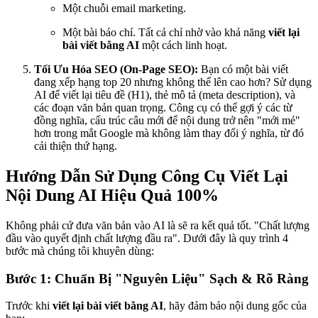
Một chuỗi email marketing.
Một bài báo chí. Tất cả chỉ nhờ vào khả năng
viết lại
bài viết bằng AI
một cách linh hoạt.
Tối Ưu Hóa SEO (On-Page SEO):
Bạn có một bài viết
đang xếp hạng top 20 nhưng không thể lên cao hơn? Sử dụng
AI để viết lại tiêu đề (H1), thẻ mô tả (meta description), và
các đoạn văn bản quan trọng. Công cụ có thể gợi ý các từ
đồng nghĩa, cấu trúc câu mới để nội dung trở nên "mới mẻ"
hơn trong mắt Google mà không làm thay đổi ý nghĩa, từ đó
cải thiện thứ hạng.
Hướng Dẫn Sử Dụng Công Cụ Viết Lại
Nội Dung AI Hiệu Quả 100%
Không phải cứ đưa văn bản vào AI là sẽ ra kết quả tốt. "Chất lượng
đầu vào quyết định chất lượng đầu ra". Dưới đây là quy trình 4
bước mà chúng tôi khuyên dùng:
Bước 1: Chuẩn Bị "Nguyên Liệu" Sạch & Rõ Ràng
Trước khi
viết lại bài viết bằng AI
, hãy đảm bảo nội dung gốc của