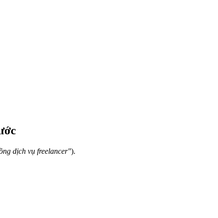
ước
ng dịch vụ freelancer"
).