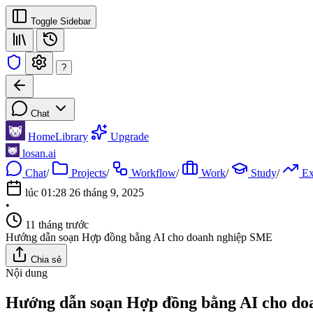
Toggle Sidebar
?
Chat
Home
Library
Upgrade
losan.ai
Chat
/
Projects
/
Workflow
/
Work
/
Study
/
E
lúc 01:28 26 tháng 9, 2025
•
11 tháng trước
Hướng dẫn soạn Hợp đồng bằng AI cho doanh nghiệp SME
Chia sẻ
Nội dung
Hướng dẫn soạn Hợp đồng bằng AI cho d