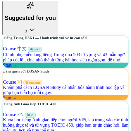
Suggested for you
3
Tiếng Trung HSK1 — Hành trình vui vẻ từ con số 0
Course
中文
🚀 hsk1
Chinh phục nền tảng tiếng Trung qua 503 từ vựng và 43 mẫu ngữ
pháp cốt lõi, chia nhỏ thành từng bài học siêu ngắn gọn, dễ nhớ.
Start →
Làm quen với LOSAN Study
Course
VI
🚀 beginner
Khám phá cách LOSAN Study cá nhân hóa hành trình học tập và
giúp bạn tiến bộ mỗi ngày.
Start →
Tiếng Anh Giao tiếp TOEIC 450
Course
EN
🚀 a1
Khóa học tiếng Anh giao tiếp cho người Việt, tập trung vào các tình
huống thực tế và từ vựng TOEIC 450, giúp bạn tự tin chào hỏi, làm
việc, du lịch và hơn thế nữa.