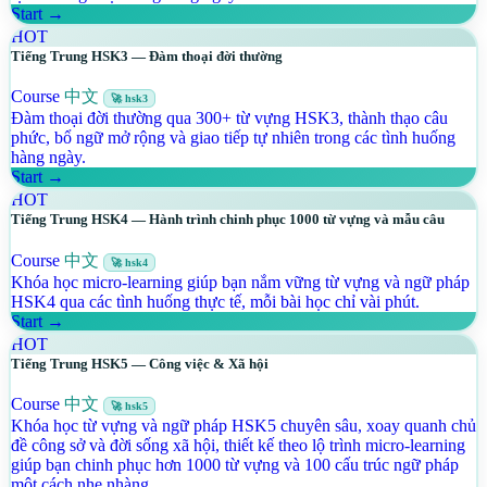
Start →
HOT
Tiếng Trung HSK3 — Đàm thoại đời thường
Course
中文
🚀 hsk3
Đàm thoại đời thường qua 300+ từ vựng HSK3, thành thạo câu
phức, bổ ngữ mở rộng và giao tiếp tự nhiên trong các tình huống
hàng ngày.
Start →
HOT
Tiếng Trung HSK4 — Hành trình chinh phục 1000 từ vựng và mẫu câu
Course
中文
🚀 hsk4
Khóa học micro-learning giúp bạn nắm vững từ vựng và ngữ pháp
HSK4 qua các tình huống thực tế, mỗi bài học chỉ vài phút.
Start →
HOT
Tiếng Trung HSK5 — Công việc & Xã hội
Course
中文
🚀 hsk5
Khóa học từ vựng và ngữ pháp HSK5 chuyên sâu, xoay quanh chủ
đề công sở và đời sống xã hội, thiết kế theo lộ trình micro-learning
giúp bạn chinh phục hơn 1000 từ vựng và 100 cấu trúc ngữ pháp
một cách nhẹ nhàng.