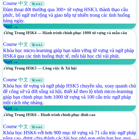
Course
中文
🚀 hsk3
Đàm thoại đời thường qua 300+ từ vựng HSK3, thành thạo câu
phức, bổ ngữ mở rộng và giao tiếp tự nhiên trong các tình huống
hàng ngày.
Start →
Tiếng Trung HSK4 — Hành trình chinh phục 1000 từ vựng và mẫu câu
Course
中文
🚀 hsk4
Khóa học micro-learning giúp bạn nắm vững từ vựng và ngữ pháp
HSK4 qua các tình huống thực tế, mỗi bài học chỉ vài phút.
Start →
Tiếng Trung HSK5 — Công việc & Xã hội
Course
中文
🚀 hsk5
Khóa học từ vựng và ngữ pháp HSK5 chuyên sâu, xoay quanh chủ
đề công sở và đời sống xã hội, thiết kế theo lộ trình micro-learning
giúp bạn chinh phục hơn 1000 từ vựng và 100 cấu trúc ngữ pháp
một cách nhẹ nhàng.
Start →
Tiếng Trung HSK6 – Hành trình chinh phục đỉnh cao
Course
中文
🚀 hsk6
Khóa học HSK6 với hơn 900 mục từ vựng và 71 cấu trúc ngữ pháp
nâng cao, được chia thành các bài học nhỏ gọn giúp bạn học mọi