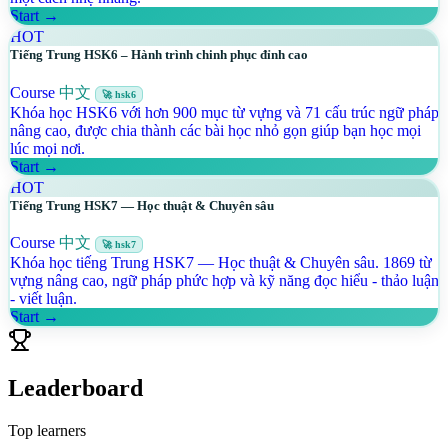
Start →
HOT
Tiếng Trung HSK6 – Hành trình chinh phục đỉnh cao
Course
中文
🚀 hsk6
Khóa học HSK6 với hơn 900 mục từ vựng và 71 cấu trúc ngữ pháp
nâng cao, được chia thành các bài học nhỏ gọn giúp bạn học mọi
lúc mọi nơi.
Start →
HOT
Tiếng Trung HSK7 — Học thuật & Chuyên sâu
Course
中文
🚀 hsk7
Khóa học tiếng Trung HSK7 — Học thuật & Chuyên sâu. 1869 từ
vựng nâng cao, ngữ pháp phức hợp và kỹ năng đọc hiểu - thảo luận
- viết luận.
Start →
Leaderboard
Top learners