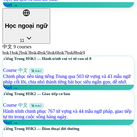
Start →
Học ngoại ngữ
11
中文
9 courses
hsk1
hsk2
hsk3
hsk4
hsk5
hsk6
hsk7
hsk8
hsk9
Tiếng Trung HSK1 — Hành trình vui vẻ từ con số 0
Course
中文
🚀 hsk1
Chinh phục nền tảng tiếng Trung qua 503 từ vựng và 43 mẫu ngữ
pháp cốt lõi, chia nhỏ thành từng bài học siêu ngắn gọn, dễ nhớ.
Start →
Tiếng Trung HSK2 — Giao tiếp cơ bản
Course
中文
🚀 hsk2
Hành trình chinh phục 767 từ vựng và 44 mẫu ngữ pháp, giao tiếp
tự tin trong cuộc sống hàng ngày.
Start →
Tiếng Trung HSK3 — Đàm thoại đời thường