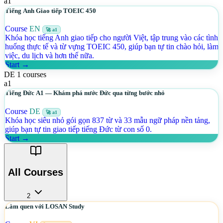
a1
Tiếng Anh Giao tiếp TOEIC 450
Course
EN
🚀 a1
Khóa học tiếng Anh giao tiếp cho người Việt, tập trung vào các tình
huống thực tế và từ vựng TOEIC 450, giúp bạn tự tin chào hỏi, làm
việc, du lịch và hơn thế nữa.
Start →
DE
1 courses
a1
Tiếng Đức A1 — Khám phá nước Đức qua từng bước nhỏ
Course
DE
🚀 a1
Khóa học siêu nhỏ gói gọn 837 từ và 33 mẫu ngữ pháp nền tảng,
giúp bạn tự tin giao tiếp tiếng Đức từ con số 0.
Start →
All Courses
2
Làm quen với LOSAN Study