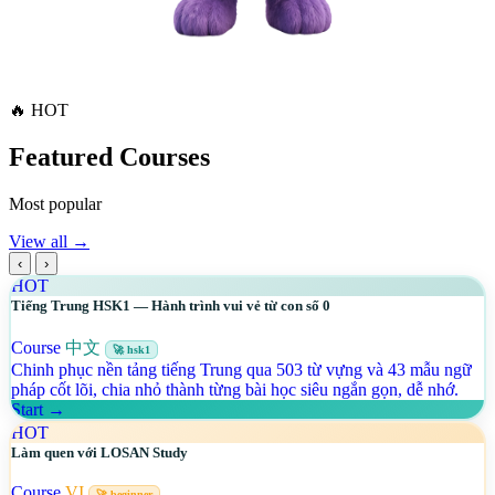
🔥
HOT
Featured Courses
Most popular
View all →
‹
›
HOT
Tiếng Trung HSK1 — Hành trình vui vẻ từ con số 0
Course
中文
🚀 hsk1
Chinh phục nền tảng tiếng Trung qua 503 từ vựng và 43 mẫu ngữ
pháp cốt lõi, chia nhỏ thành từng bài học siêu ngắn gọn, dễ nhớ.
Start →
HOT
Làm quen với LOSAN Study
Course
VI
🚀 beginner