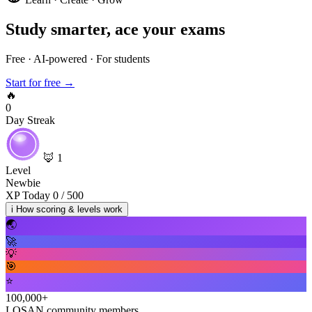
Study smarter, ace your exams
Free · AI-powered · For students
Start for free →
🔥
0
Day Streak
🦊
1
Level
Newbie
XP Today
0
/ 500
i
How scoring & levels work
🌏
🚀
💡
🎯
⭐
100,000+
LOSAN community members