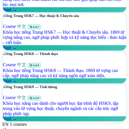
lúc mọi nơi.
Start →
Tiếng Trung HSK7 — Học thuật & Chuyên sâu
Course
中文
🚀 hsk7
Khóa học tiếng Trung HSK7 — Học thuật & Chuyên sâu. 1869 từ
vựng nâng cao, ngữ pháp phức hợp và kỹ năng đọc hiểu - thảo luận
- viết luận.
Start →
Tiếng Trung HSK8 — Thành thạo
Course
中文
🚀 hsk8
Khóa học tiếng Trung HSK8 — Thành thạo. 1869 từ vựng cao
cấp, ngữ pháp nâng cao và kỹ năng ngôn ngữ toàn diện.
Start →
Tiếng Trung HSK9 — Tinh thông
Course
中文
🚀 hsk9
Khóa học nâng cao dành cho người học đạt trình độ HSK9, tập
trung vào từ vựng học thuật, chuyên ngành và các cấu trúc ngữ
pháp phức tạp.
Start →
EN
1 courses