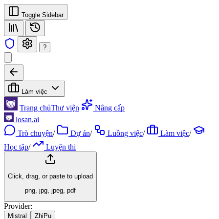
Toggle Sidebar
?
Làm việc
Trang chủ
Thư viện
Nâng cấp
losan.ai
Trò chuyện
/
Dự án
/
Luồng việc
/
Làm việc
/
Học tập
/
Luyện thi
Click, drag, or paste to upload
png, jpg, jpeg, pdf
Provider:
Mistral
ZhiPu