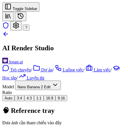
Toggle Sidebar
?
AI Render Studio
losan.ai
Trò chuyện
/
Dự án
/
Luồng việc
/
Làm việc
/
Học tập
/
Luyện thi
Model
Nano Banana 2 Edit
Ratio
Auto
3:4
4:3
1:1
16:9
9:16
🧠 Reference tray
Đưa ảnh cần tham chiếu vào đây