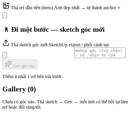
Thả ref đầu tiên (hero)
Ảnh đẹp nhất → tự thành anchor ⭐
🚶 Đi một bước — sketch góc mới
Thả sketch góc mới
SketchUp export / phối cảnh tay
Gen góc này
Thêm ít nhất 1 ref bên trái trước.
Gallery
(0)
Chưa có góc nào. Thả sketch → Gen → mỗi ảnh có thể bồi lại làm
ref hoặc đổi sáng/tối.