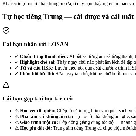
Khác với tự học ở nhà không ai sửa, ở đây bạn thấy ngay âm nào sai, 
Tự học tiếng Trung — cái được và cái mất
Cái bạn nhận với LOSAN
✓
Chấm từng thanh điệu:
AI bắt sai từng âm và từng thanh
✓
Highlight chỗ sai:
Thấy ngay chữ nào phát âm lệch để tập t
✓
Từ và câu HSK:
Luyện theo nội dung sát chương trình H
✓
Phản hồi tức thì:
Sửa ngay tại chỗ, không chờ buổi học sau
Cái bạn gặp khi học kiểu cũ
⚠
Học vẹt rồi quên:
Chép từ cả trang, hôm sau quên sạch vì k
⚠
Phát âm sai không ai sửa:
Tự học ở nhà không ai nghe, sai
⚠
Giáo trình một cỡ:
Lớp đông giảng cùng tốc độ — nhanh q
⚠
Học phí đắt đỏ:
Trung tâm tiếng Trung cả chục triệu một k