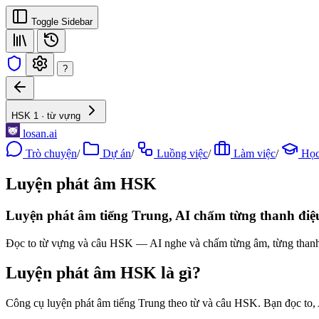
Toggle Sidebar
?
HSK 1
· từ vựng
losan.ai
Trò chuyện
/
Dự án
/
Luồng việc
/
Làm việc
/
Học
Luyện phát âm HSK
Luyện phát âm tiếng Trung, AI chấm từng thanh điệ
Đọc to từ vựng và câu HSK — AI nghe và chấm từng âm, từng thanh đ
Luyện phát âm HSK là gì?
Công cụ luyện phát âm tiếng Trung theo từ và câu HSK. Bạn đọc to, 