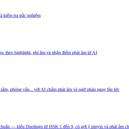
à kiểm tra trắc nghiệm
c theo highlight, ghi âm và nhận điểm phát âm từ AI
 sắm, phỏng vấn... với AI chấm phát âm và ngữ pháp ngay lập tức
 chuẩn — kiểu Duolingo từ HSK 1 đến 9, có gợi ý pinyin và phát âm c