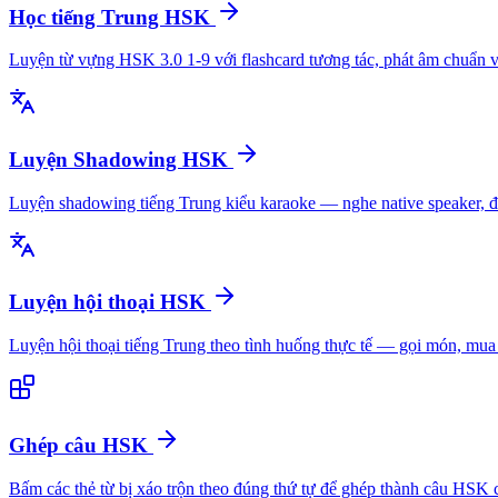
Học tiếng Trung HSK
Luyện từ vựng HSK 3.0 1-9 với flashcard tương tác, phát âm chuẩn v
Luyện Shadowing HSK
Luyện shadowing tiếng Trung kiểu karaoke — nghe native speaker, đọ
Luyện hội thoại HSK
Luyện hội thoại tiếng Trung theo tình huống thực tế — gọi món, mua
Ghép câu HSK
Bấm các thẻ từ bị xáo trộn theo đúng thứ tự để ghép thành câu HSK